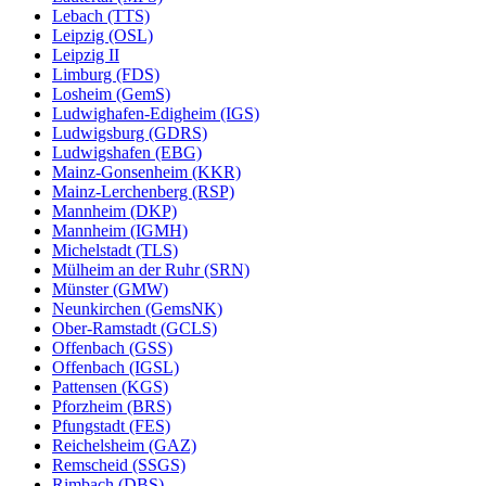
Lebach (TTS)
Leipzig (OSL)
Leipzig II
Limburg (FDS)
Losheim (GemS)
Ludwighafen-Edigheim (IGS)
Ludwigsburg (GDRS)
Ludwigshafen (EBG)
Mainz-Gonsenheim (KKR)
Mainz-Lerchenberg (RSP)
Mannheim (DKP)
Mannheim (IGMH)
Michelstadt (TLS)
Mülheim an der Ruhr (SRN)
Münster (GMW)
Neunkirchen (GemsNK)
Ober-Ramstadt (GCLS)
Offenbach (GSS)
Offenbach (IGSL)
Pattensen (KGS)
Pforzheim (BRS)
Pfungstadt (FES)
Reichelsheim (GAZ)
Remscheid (SSGS)
Rimbach (DBS)