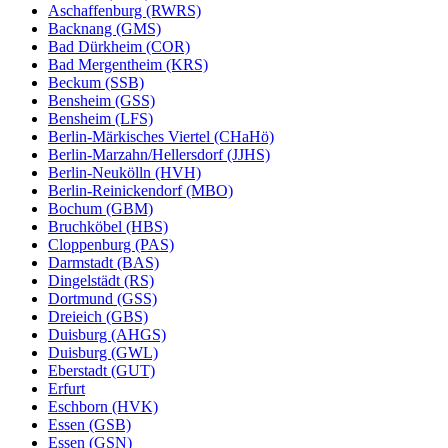
Aschaffenburg (RWRS)
Backnang (GMS)
Bad Dürkheim (COR)
Bad Mergentheim (KRS)
Beckum (SSB)
Bensheim (GSS)
Bensheim (LFS)
Berlin-Märkisches Viertel (CHaHö)
Berlin-Marzahn/Hellersdorf (JJHS)
Berlin-Neukölln (HVH)
Berlin-Reinickendorf (MBO)
Bochum (GBM)
Bruchköbel (HBS)
Cloppenburg (PAS)
Darmstadt (BAS)
Dingelstädt (RS)
Dortmund (GSS)
Dreieich (GBS)
Duisburg (AHGS)
Duisburg (GWL)
Eberstadt (GUT)
Erfurt
Eschborn (HVK)
Essen (GSB)
Essen (GSN)