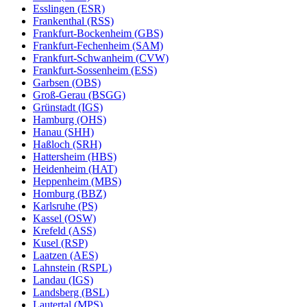
Esslingen (ESR)
Frankenthal (RSS)
Frankfurt-Bockenheim (GBS)
Frankfurt-Fechenheim (SAM)
Frankfurt-Schwanheim (CVW)
Frankfurt-Sossenheim (ESS)
Garbsen (OBS)
Groß-Gerau (BSGG)
Grünstadt (IGS)
Hamburg (OHS)
Hanau (SHH)
Haßloch (SRH)
Hattersheim (HBS)
Heidenheim (HAT)
Heppenheim (MBS)
Homburg (BBZ)
Karlsruhe (PS)
Kassel (OSW)
Krefeld (ASS)
Kusel (RSP)
Laatzen (AES)
Lahnstein (RSPL)
Landau (IGS)
Landsberg (BSL)
Lautertal (MPS)