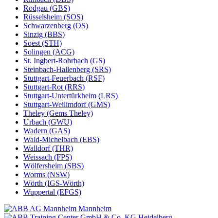
Rodgau (GBS)
Rüsselsheim (SOS)
Schwarzenberg (OS)
Sinzig (BBS)
Soest (STH)
Solingen (ACG)
St. Ingbert-Rohrbach (GS)
Steinbach-Hallenberg (SRS)
Stuttgart-Feuerbach (RSF)
Stuttgart-Rot (RRS)
Stuttgart-Untertürkheim (LRS)
Stuttgart-Weilimdorf (GMS)
Theley (Gems Theley)
Urbach (GWU)
Wadern (GAS)
Wald-Michelbach (EBS)
Walldorf (THR)
Weissach (FPS)
Wölfersheim (SBS)
Worms (NSW)
Wörth (IGS-Wörth)
Wuppertal (EFGS)
Mannheim
Heidelberg