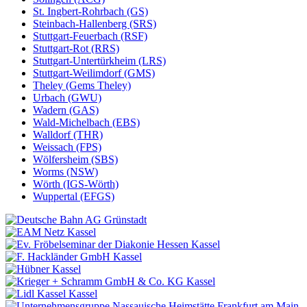
St. Ingbert-Rohrbach (GS)
Steinbach-Hallenberg (SRS)
Stuttgart-Feuerbach (RSF)
Stuttgart-Rot (RRS)
Stuttgart-Untertürkheim (LRS)
Stuttgart-Weilimdorf (GMS)
Theley (Gems Theley)
Urbach (GWU)
Wadern (GAS)
Wald-Michelbach (EBS)
Walldorf (THR)
Weissach (FPS)
Wölfersheim (SBS)
Worms (NSW)
Wörth (IGS-Wörth)
Wuppertal (EFGS)
Grünstadt
Kassel
Kassel
Kassel
Kassel
Kassel
Kassel
Frankfurt am Main