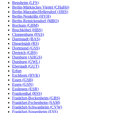
Bensheim (LFS)
Berlin-Märkisches Viertel (CHaHö)
Berlin-Marzahn/Hellersdorf (JJHS)
Berlin-Neukölln (HVH)
Berlin-Reinickendorf (MBO)
Bochum (GBM)
Bruchköbel (HBS)
Cloppenburg (PAS)
Darmstadt (BAS)
Dingelstädt (RS)
Dortmund (GSS)
Dreieich (GBS)
Duisburg (AHGS)
Duisburg (GWL)
Eberstadt (GUT)
Erfurt
Eschborn (HVK)
Essen (GSB)
Essen (GSN)
Esslingen (ESR)
Frankenthal (RSS)
Frankfurt-Bockenheim (GBS)
Frankfurt-Fechenheim (SAM)
Frankfurt-Schwanheim (CVW)
Frankfurt-Sossenheim (ESS)