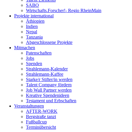
SABO
Wirtschafts.Forscher!- Regio RheinMain
Projekte international
Äthiopien
Indien
Nepal
Tanzania
Abgeschlossene Projekte
Mitmachen
Patenschaften
Jobs
Spenden
Strahlemann-Kalender
Strahlemann-Kaffee
Starke/r Stifter/in werden
Talent Company fördern
Job Wall Partner werden
Kreative Spendenideen
Testament und Erbschaften
Veranstaltungen
AFTER-WORK
Bergstraße tanzt
Fußballcup
Terminübersicht