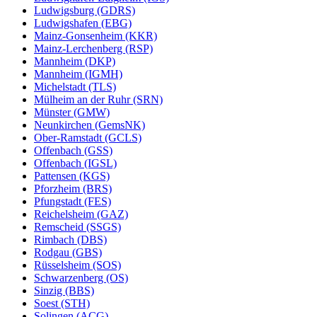
Ludwigsburg (GDRS)
Ludwigshafen (EBG)
Mainz-Gonsenheim (KKR)
Mainz-Lerchenberg (RSP)
Mannheim (DKP)
Mannheim (IGMH)
Michelstadt (TLS)
Mülheim an der Ruhr (SRN)
Münster (GMW)
Neunkirchen (GemsNK)
Ober-Ramstadt (GCLS)
Offenbach (GSS)
Offenbach (IGSL)
Pattensen (KGS)
Pforzheim (BRS)
Pfungstadt (FES)
Reichelsheim (GAZ)
Remscheid (SSGS)
Rimbach (DBS)
Rodgau (GBS)
Rüsselsheim (SOS)
Schwarzenberg (OS)
Sinzig (BBS)
Soest (STH)
Solingen (ACG)