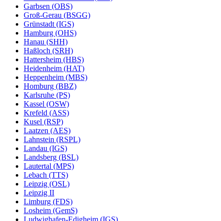
Garbsen (OBS)
Groß-Gerau (BSGG)
Grünstadt (IGS)
Hamburg (OHS)
Hanau (SHH)
Haßloch (SRH)
Hattersheim (HBS)
Heidenheim (HAT)
Heppenheim (MBS)
Homburg (BBZ)
Karlsruhe (PS)
Kassel (OSW)
Krefeld (ASS)
Kusel (RSP)
Laatzen (AES)
Lahnstein (RSPL)
Landau (IGS)
Landsberg (BSL)
Lautertal (MPS)
Lebach (TTS)
Leipzig (OSL)
Leipzig II
Limburg (FDS)
Losheim (GemS)
Ludwighafen-Edigheim (IGS)