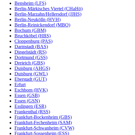
Bensheim (LFS)
Berlin-Märkisches Viertel (CHaHö)
Berlin-Marzahn/Hellersdorf (JJHS)
Berlin-Neukölln (HVH)
Berlin-Reinickendorf (MBO)
Bochum (GBM)
Bruchköbel (HBS)
Cloppenburg (PAS)
Darmstadt (BAS)
Dingelstädt (RS)
Dortmund (GSS)
Dreieich (GBS)
Duisburg (AHGS)
Duisburg (GWL)
Eberstadt (GUT)
Erfurt
Eschborn (HVK)
Essen (GSB)
Essen (GSN)
Esslingen (ESR)
Frankenthal (RSS)
Frankfurt-Bockenheim (GBS)
Frankfurt-Fechenheim (SAM)
Frankfurt-Schwanheim (CVW)
Frankfurt-Sossenheim (ESS)