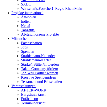
SABO
Wirtschafts.Forscher!- Regio RheinMain
Projekte international
Äthiopien
Indien
Nepal
Tanzania
Abgeschlossene Projekte
Mitmachen
Patenschaften
Jobs
Spenden
Strahlemann-Kalender
Strahlemann-Kaffee
Starke/r Stifter/in werden
Talent Company fördern
Job Wall Partner werden
Kreative Spendenideen
Testament und Erbschaften
Veranstaltungen
AFTER-WORK
Bergstraße tanzt
Fußballcup
Terminübersicht