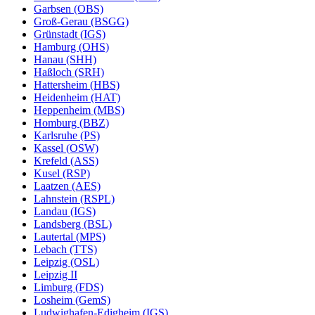
Garbsen (OBS)
Groß-Gerau (BSGG)
Grünstadt (IGS)
Hamburg (OHS)
Hanau (SHH)
Haßloch (SRH)
Hattersheim (HBS)
Heidenheim (HAT)
Heppenheim (MBS)
Homburg (BBZ)
Karlsruhe (PS)
Kassel (OSW)
Krefeld (ASS)
Kusel (RSP)
Laatzen (AES)
Lahnstein (RSPL)
Landau (IGS)
Landsberg (BSL)
Lautertal (MPS)
Lebach (TTS)
Leipzig (OSL)
Leipzig II
Limburg (FDS)
Losheim (GemS)
Ludwighafen-Edigheim (IGS)