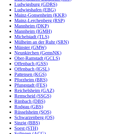
Ludwigsburg (GDRS)
Ludwigshafen (EBG)
Mainz-Gonsenheim (KKR)
Mainz-Lerchenberg (RSP)
Mannheim (DKP)
Mannheim (IGMH)
Michelstadt (TLS)
Mülheim an der Ruhr (SRN)
Münster (GMW)
Neunkirchen (GemsNK)
Ober-Ramstadt (GCLS)
Offenbach (GSS)
Offenbach (IGSL)
Pattensen (KGS)
Pforzheim (BRS)
Pfungstadt (FES)
Reichelsheim (GAZ)
Remscheid (SSGS)
Rimbach (DBS)
Rodgau (GBS)
Rüsselsheim (SOS)
Schwarzenberg (OS)
Sinzig (BBS)
Soest (STH)
Solingen (ACG)