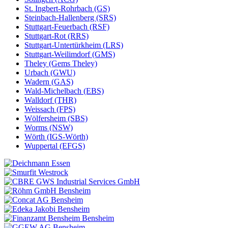
St. Ingbert-Rohrbach (GS)
Steinbach-Hallenberg (SRS)
Stuttgart-Feuerbach (RSF)
Stuttgart-Rot (RRS)
Stuttgart-Untertürkheim (LRS)
Stuttgart-Weilimdorf (GMS)
Theley (Gems Theley)
Urbach (GWU)
Wadern (GAS)
Wald-Michelbach (EBS)
Walldorf (THR)
Weissach (FPS)
Wölfersheim (SBS)
Worms (NSW)
Wörth (IGS-Wörth)
Wuppertal (EFGS)
Essen
Bensheim
Bensheim
Bensheim
Bensheim
Bensheim