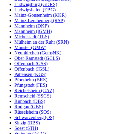
Ludwigsburg (GDRS)
Ludwigshafen (EBG)
Mainz-Gonsenheim (KKR)
Mainz-Lerchenberg (RSP)
Mannheim (DKP)
Mannheim (IGMH)
Michelstadt (TLS)
Mülheim an der Ruhr (SRN)
Münster (GMW)
Neunkirchen (GemsNK)
Ober-Ramstadt (GCLS)
Offenbach (GSS)
Offenbach (IGSL)
Pattensen (KGS)
Pforzheim (BRS)
Pfungstadt (FES)
Reichelsheim (GAZ)
Remscheid (SSGS)
Rimbach (DBS)
Rodgau (GBS)
Rüsselsheim (SOS)
Schwarzenberg (OS)
Sinzig (BBS)
Soest (STH)
Solingen (ACG)