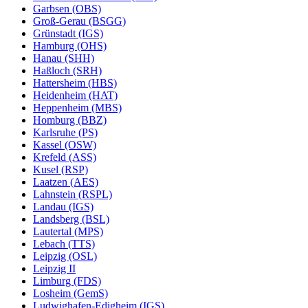
Garbsen (OBS)
Groß-Gerau (BSGG)
Grünstadt (IGS)
Hamburg (OHS)
Hanau (SHH)
Haßloch (SRH)
Hattersheim (HBS)
Heidenheim (HAT)
Heppenheim (MBS)
Homburg (BBZ)
Karlsruhe (PS)
Kassel (OSW)
Krefeld (ASS)
Kusel (RSP)
Laatzen (AES)
Lahnstein (RSPL)
Landau (IGS)
Landsberg (BSL)
Lautertal (MPS)
Lebach (TTS)
Leipzig (OSL)
Leipzig II
Limburg (FDS)
Losheim (GemS)
Ludwighafen-Edigheim (IGS)