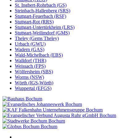
St. Ingbert-Rohrbach (GS)
Steinbach-Hallenberg (SRS)
Stuttgart-Feuerbach (RSF)
Stuttgart-Rot (RRS)
Stuttgart-Untertürkheim (LRS)
Stuttgart-Weilimdorf (GMS)
Theley (Gems Theley)
Urbach (GWU)
Wadern (GAS)
Wald-Michelbach (EBS)
Walldorf (THR)
Weissach (FPS)
Wölfersheim (SBS)
Worms (NSW)
Wörth (IGS-Wörth)
Wuppertal (EFGS)
Bochum
Bochum
Bochum
Bochum
Bochum
Bochum