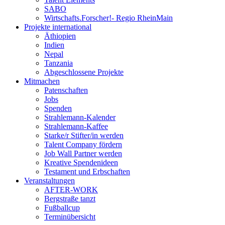
SABO
Wirtschafts.Forscher!- Regio RheinMain
Projekte international
Äthiopien
Indien
Nepal
Tanzania
Abgeschlossene Projekte
Mitmachen
Patenschaften
Jobs
Spenden
Strahlemann-Kalender
Strahlemann-Kaffee
Starke/r Stifter/in werden
Talent Company fördern
Job Wall Partner werden
Kreative Spendenideen
Testament und Erbschaften
Veranstaltungen
AFTER-WORK
Bergstraße tanzt
Fußballcup
Terminübersicht