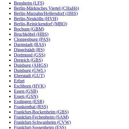
Bensheim (LFS)
Berlin-Märkisches Viertel (CHaHö)
Berlin-Marzahn/Hellersdorf (JJHS)
Berlin-Neukölln (HVH)
Berlin-Reinickendorf (MBO)
Bochum (GBM)
Bruchköbel (HBS)
Cloppenburg (PAS)
Darmstadt (BAS)
Dingelstädt (RS)
Dortmund (GSS)
Dreieich (GBS)
Duisburg (AHGS)
Duisburg (GWL)
Eberstadt (GUT)
Erfurt
Eschborn (HVK)
Essen (GSB)
Essen (GSN)
Esslingen (ESR)
Frankenthal (RSS)
Frankfurt-Bockenheim (GBS)
Frankfurt-Fechenheim (SAM)
Frankfurt-Schwanheim (CVW)
Frankfurt-Sossenheim (ESS)