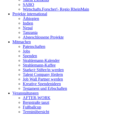
SABO
Wirtschafts.Forscher!- Regio RheinMain
Projekte international
Äthiopien
Indien
Nepal
Tanzania
Abgeschlossene Projekte
Mitmachen
Patenschaften
Jobs
Spenden
Strahlemann-Kalender
Strahlemann-Kaffee
Starke/r Stifter/in werden
Talent Company fördern
Job Wall Partner werden
Kreative Spendenideen
Testament und Erbschaften
Veranstaltungen
AFTER-WORK
Bergstraße tanzt
Fußballcup
Terminübersicht