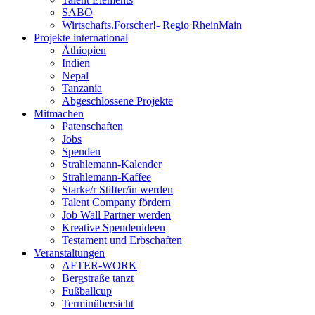
SABO
Wirtschafts.Forscher!- Regio RheinMain
Projekte international
Äthiopien
Indien
Nepal
Tanzania
Abgeschlossene Projekte
Mitmachen
Patenschaften
Jobs
Spenden
Strahlemann-Kalender
Strahlemann-Kaffee
Starke/r Stifter/in werden
Talent Company fördern
Job Wall Partner werden
Kreative Spendenideen
Testament und Erbschaften
Veranstaltungen
AFTER-WORK
Bergstraße tanzt
Fußballcup
Terminübersicht