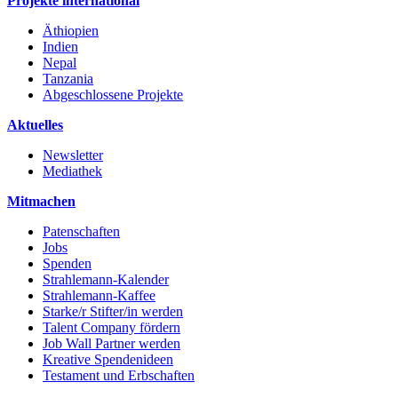
Projekte international
Äthiopien
Indien
Nepal
Tanzania
Abgeschlossene Projekte
Aktuelles
Newsletter
Mediathek
Mitmachen
Patenschaften
Jobs
Spenden
Strahlemann-Kalender
Strahlemann-Kaffee
Starke/r Stifter/in werden
Talent Company fördern
Job Wall Partner werden
Kreative Spendenideen
Testament und Erbschaften