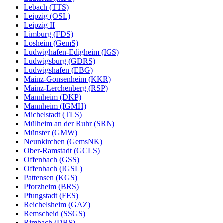
Lebach (TTS)
Leipzig (OSL)
Leipzig II
Limburg (FDS)
Losheim (GemS)
Ludwighafen-Edigheim (IGS)
Ludwigsburg (GDRS)
Ludwigshafen (EBG)
Mainz-Gonsenheim (KKR)
Mainz-Lerchenberg (RSP)
Mannheim (DKP)
Mannheim (IGMH)
Michelstadt (TLS)
Mülheim an der Ruhr (SRN)
Münster (GMW)
Neunkirchen (GemsNK)
Ober-Ramstadt (GCLS)
Offenbach (GSS)
Offenbach (IGSL)
Pattensen (KGS)
Pforzheim (BRS)
Pfungstadt (FES)
Reichelsheim (GAZ)
Remscheid (SSGS)
Rimbach (DBS)