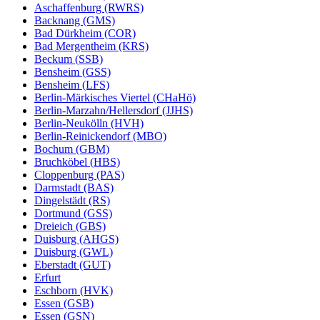
Aschaffenburg (RWRS)
Backnang (GMS)
Bad Dürkheim (COR)
Bad Mergentheim (KRS)
Beckum (SSB)
Bensheim (GSS)
Bensheim (LFS)
Berlin-Märkisches Viertel (CHaHö)
Berlin-Marzahn/Hellersdorf (JJHS)
Berlin-Neukölln (HVH)
Berlin-Reinickendorf (MBO)
Bochum (GBM)
Bruchköbel (HBS)
Cloppenburg (PAS)
Darmstadt (BAS)
Dingelstädt (RS)
Dortmund (GSS)
Dreieich (GBS)
Duisburg (AHGS)
Duisburg (GWL)
Eberstadt (GUT)
Erfurt
Eschborn (HVK)
Essen (GSB)
Essen (GSN)