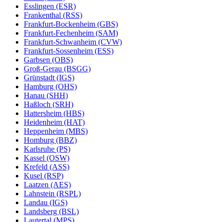
Esslingen (ESR)
Frankenthal (RSS)
Frankfurt-Bockenheim (GBS)
Frankfurt-Fechenheim (SAM)
Frankfurt-Schwanheim (CVW)
Frankfurt-Sossenheim (ESS)
Garbsen (OBS)
Groß-Gerau (BSGG)
Grünstadt (IGS)
Hamburg (OHS)
Hanau (SHH)
Haßloch (SRH)
Hattersheim (HBS)
Heidenheim (HAT)
Heppenheim (MBS)
Homburg (BBZ)
Karlsruhe (PS)
Kassel (OSW)
Krefeld (ASS)
Kusel (RSP)
Laatzen (AES)
Lahnstein (RSPL)
Landau (IGS)
Landsberg (BSL)
Lautertal (MPS)