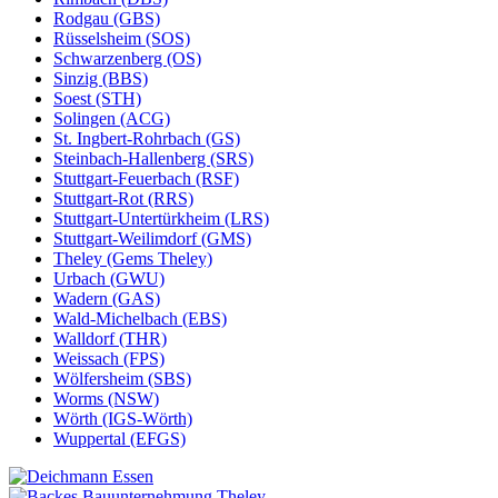
Rodgau (GBS)
Rüsselsheim (SOS)
Schwarzenberg (OS)
Sinzig (BBS)
Soest (STH)
Solingen (ACG)
St. Ingbert-Rohrbach (GS)
Steinbach-Hallenberg (SRS)
Stuttgart-Feuerbach (RSF)
Stuttgart-Rot (RRS)
Stuttgart-Untertürkheim (LRS)
Stuttgart-Weilimdorf (GMS)
Theley (Gems Theley)
Urbach (GWU)
Wadern (GAS)
Wald-Michelbach (EBS)
Walldorf (THR)
Weissach (FPS)
Wölfersheim (SBS)
Worms (NSW)
Wörth (IGS-Wörth)
Wuppertal (EFGS)
Essen
Theley