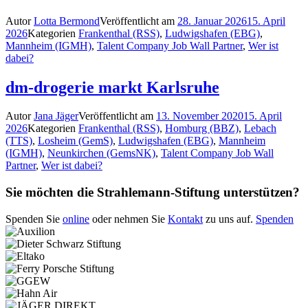
Autor
Lotta Bermond
Veröffentlicht am
28. Januar 2026
15. April
2026
Kategorien
Frankenthal (RSS)
,
Ludwigshafen (EBG)
,
Mannheim (IGMH)
,
Talent Company Job Wall Partner
,
Wer ist
dabei?
dm-drogerie markt Karlsruhe
Autor
Jana Jäger
Veröffentlicht am
13. November 2020
15. April
2026
Kategorien
Frankenthal (RSS)
,
Homburg (BBZ)
,
Lebach
(TTS)
,
Losheim (GemS)
,
Ludwigshafen (EBG)
,
Mannheim
(IGMH)
,
Neunkirchen (GemsNK)
,
Talent Company Job Wall
Partner
,
Wer ist dabei?
Sie möchten die Strahlemann-Stiftung unterstützen?
Spenden Sie
online
oder nehmen Sie
Kontakt
zu uns auf.
Spenden