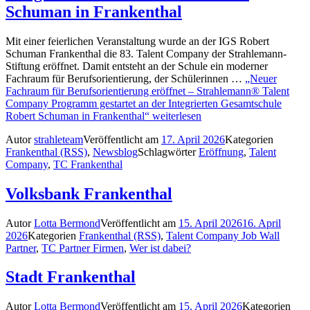
Schuman in Frankenthal
Mit einer feierlichen Veranstaltung wurde an der IGS Robert
Schuman Frankenthal die 83. Talent Company der Strahlemann-
Stiftung eröffnet. Damit entsteht an der Schule ein moderner
Fachraum für Berufsorientierung, der Schülerinnen …
„Neuer
Fachraum für Berufsorientierung eröffnet – Strahlemann® Talent
Company Programm gestartet an der Integrierten Gesamtschule
Robert Schuman in Frankenthal“
weiterlesen
Autor
strahleteam
Veröffentlicht am
17. April 2026
Kategorien
Frankenthal (RSS)
,
Newsblog
Schlagwörter
Eröffnung
,
Talent
Company
,
TC Frankenthal
Volksbank Frankenthal
Autor
Lotta Bermond
Veröffentlicht am
15. April 2026
16. April
2026
Kategorien
Frankenthal (RSS)
,
Talent Company Job Wall
Partner
,
TC Partner Firmen
,
Wer ist dabei?
Stadt Frankenthal
Autor
Lotta Bermond
Veröffentlicht am
15. April 2026
Kategorien