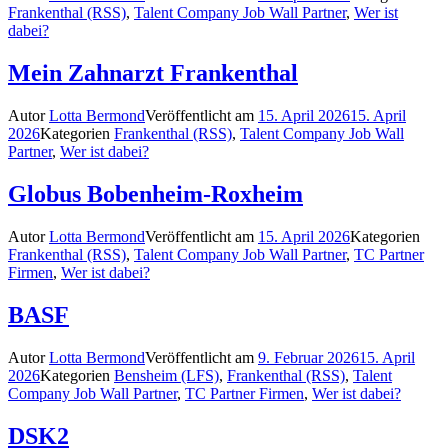
Frankenthal (RSS)
,
Talent Company Job Wall Partner
,
Wer ist
dabei?
Mein Zahnarzt Frankenthal
Autor
Lotta Bermond
Veröffentlicht am
15. April 2026
15. April
2026
Kategorien
Frankenthal (RSS)
,
Talent Company Job Wall
Partner
,
Wer ist dabei?
Globus Bobenheim-Roxheim
Autor
Lotta Bermond
Veröffentlicht am
15. April 2026
Kategorien
Frankenthal (RSS)
,
Talent Company Job Wall Partner
,
TC Partner
Firmen
,
Wer ist dabei?
BASF
Autor
Lotta Bermond
Veröffentlicht am
9. Februar 2026
15. April
2026
Kategorien
Bensheim (LFS)
,
Frankenthal (RSS)
,
Talent
Company Job Wall Partner
,
TC Partner Firmen
,
Wer ist dabei?
DSK2