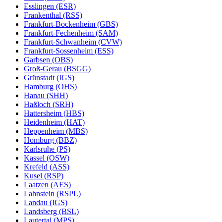
Esslingen (ESR)
Frankenthal (RSS)
Frankfurt-Bockenheim (GBS)
Frankfurt-Fechenheim (SAM)
Frankfurt-Schwanheim (CVW)
Frankfurt-Sossenheim (ESS)
Garbsen (OBS)
Groß-Gerau (BSGG)
Grünstadt (IGS)
Hamburg (OHS)
Hanau (SHH)
Haßloch (SRH)
Hattersheim (HBS)
Heidenheim (HAT)
Heppenheim (MBS)
Homburg (BBZ)
Karlsruhe (PS)
Kassel (OSW)
Krefeld (ASS)
Kusel (RSP)
Laatzen (AES)
Lahnstein (RSPL)
Landau (IGS)
Landsberg (BSL)
Lautertal (MPS)