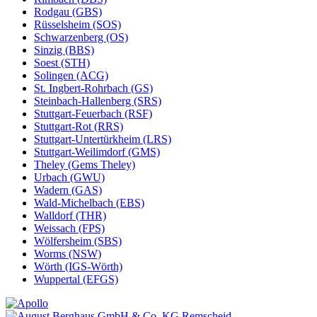
Rodgau (GBS)
Rüsselsheim (SOS)
Schwarzenberg (OS)
Sinzig (BBS)
Soest (STH)
Solingen (ACG)
St. Ingbert-Rohrbach (GS)
Steinbach-Hallenberg (SRS)
Stuttgart-Feuerbach (RSF)
Stuttgart-Rot (RRS)
Stuttgart-Untertürkheim (LRS)
Stuttgart-Weilimdorf (GMS)
Theley (Gems Theley)
Urbach (GWU)
Wadern (GAS)
Wald-Michelbach (EBS)
Walldorf (THR)
Weissach (FPS)
Wölfersheim (SBS)
Worms (NSW)
Wörth (IGS-Wörth)
Wuppertal (EFGS)
Remscheid