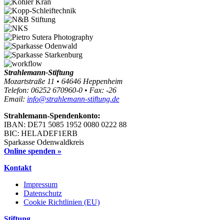
Strahlemann-Stiftung
Mozartstraße 11 • 64646 Heppenheim
Telefon: 06252 670960-0 • Fax: -26
Email:
info@strahlemann-stiftung.de
Strahlemann-Spendenkonto:
IBAN: DE71 5085 1952 0080 0222 88
BIC: HELADEF1ERB
Sparkasse Odenwaldkreis
Online spenden »
Kontakt
Impressum
Datenschutz
Cookie Richtlinien (EU)
Stiftung