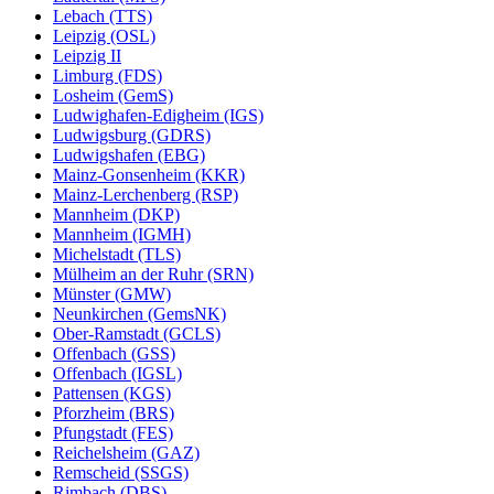
Lebach (TTS)
Leipzig (OSL)
Leipzig II
Limburg (FDS)
Losheim (GemS)
Ludwighafen-Edigheim (IGS)
Ludwigsburg (GDRS)
Ludwigshafen (EBG)
Mainz-Gonsenheim (KKR)
Mainz-Lerchenberg (RSP)
Mannheim (DKP)
Mannheim (IGMH)
Michelstadt (TLS)
Mülheim an der Ruhr (SRN)
Münster (GMW)
Neunkirchen (GemsNK)
Ober-Ramstadt (GCLS)
Offenbach (GSS)
Offenbach (IGSL)
Pattensen (KGS)
Pforzheim (BRS)
Pfungstadt (FES)
Reichelsheim (GAZ)
Remscheid (SSGS)
Rimbach (DBS)