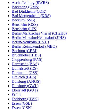
Aschaffenburg (RWRS)
Backnang (GMS)
Bad Dürkheim (COR)
Bad Mergentheim (KRS)
Beckum (SSB)
Bensheim (GSS)
Bensheim (LFS)
Berlin-Märkisches Viertel (CHaHö)
Berlin-Marzahn/Hellersdorf (JJHS)
Berlin-Neukölln (HVH)
Berlin-Reinickendorf (MBO)
Bochum (GBM)
Bruchköbel (HBS)
Cloppenburg (PAS)
Darmstadt (BAS)
Dingelstädt (RS)
Dortmund (GSS)
Dreieich (GBS)
Duisburg (AHGS)
Duisburg (GWL)
Eberstadt (GUT)
Erfurt
Eschborn (HVK)
Essen (GSB)
Essen (GSN)