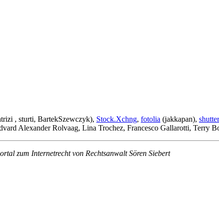
izi , sturti, BartekSzewczyk),
Stock.Xchng
,
fotolia
(jakkapan),
shutte
dvard Alexander Rolvaag, Lina Trochez, Francesco Gallarotti, Terry 
rtal zum Internetrecht von Rechtsanwalt Sören Siebert