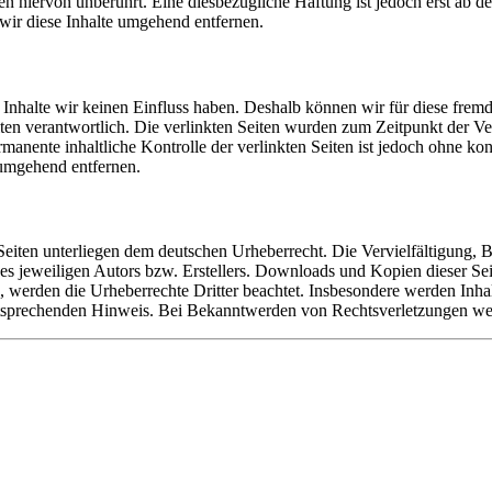
 hiervon unberührt. Eine diesbezügliche Haftung ist jedoch erst ab d
ir diese Inhalte umgehend entfernen.
n Inhalte wir keinen Einfluss haben. Deshalb können wir für diese fre
 Seiten verantwortlich. Die verlinkten Seiten wurden zum Zeitpunkt der
manente inhaltliche Kontrolle der verlinkten Seiten ist jedoch ohne ko
umgehend entfernen.
n Seiten unterliegen dem deutschen Urheberrecht. Die Vervielfältigung,
 jeweiligen Autors bzw. Erstellers. Downloads und Kopien dieser Seite
n, werden die Urheberrechte Dritter beachtet. Insbesondere werden Inhal
tsprechenden Hinweis. Bei Bekanntwerden von Rechtsverletzungen wer