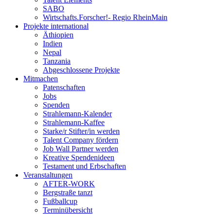
SABO
Wirtschafts.Forscher!- Regio RheinMain
Projekte international
Äthiopien
Indien
Nepal
Tanzania
Abgeschlossene Projekte
Mitmachen
Patenschaften
Jobs
Spenden
Strahlemann-Kalender
Strahlemann-Kaffee
Starke/r Stifter/in werden
Talent Company fördern
Job Wall Partner werden
Kreative Spendenideen
Testament und Erbschaften
Veranstaltungen
AFTER-WORK
Bergstraße tanzt
Fußballcup
Terminübersicht