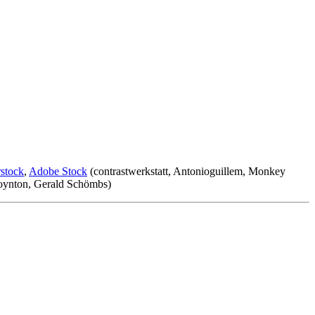
rstock
,
Adobe Stock
(contrastwerkstatt, Antonioguillem, Monkey
Boynton, Gerald Schömbs)