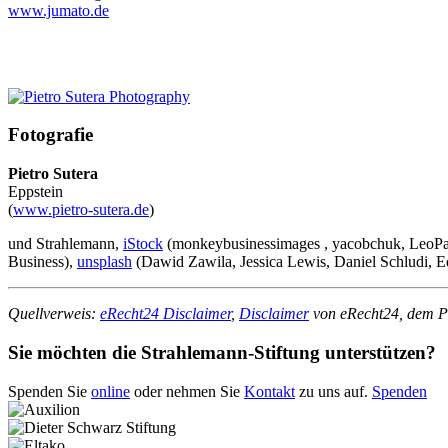
www.jumato.de
Fotografie
Pietro Sutera
Eppstein
(
www.pietro-sutera.de
)
und Strahlemann,
iStock
(monkeybusinessimages , yacobchuk, LeoPatr
Business),
unsplash
(Dawid Zawila, Jessica Lewis, Daniel Schludi, E
Quellverweis:
eRecht24 Disclaimer
,
Disclaimer
von eRecht24, dem Po
Sie möchten die Strahlemann-Stiftung unterstützen?
Spenden Sie
online
oder nehmen Sie
Kontakt
zu uns auf.
Spenden