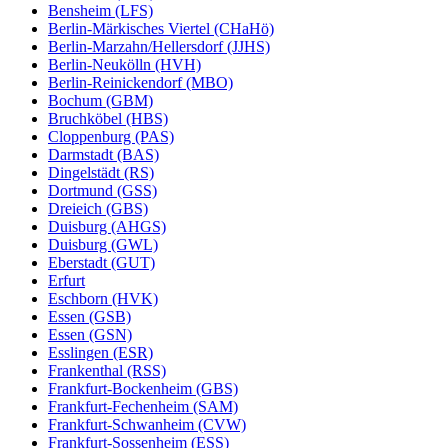
Bensheim (LFS)
Berlin-Märkisches Viertel (CHaHö)
Berlin-Marzahn/Hellersdorf (JJHS)
Berlin-Neukölln (HVH)
Berlin-Reinickendorf (MBO)
Bochum (GBM)
Bruchköbel (HBS)
Cloppenburg (PAS)
Darmstadt (BAS)
Dingelstädt (RS)
Dortmund (GSS)
Dreieich (GBS)
Duisburg (AHGS)
Duisburg (GWL)
Eberstadt (GUT)
Erfurt
Eschborn (HVK)
Essen (GSB)
Essen (GSN)
Esslingen (ESR)
Frankenthal (RSS)
Frankfurt-Bockenheim (GBS)
Frankfurt-Fechenheim (SAM)
Frankfurt-Schwanheim (CVW)
Frankfurt-Sossenheim (ESS)