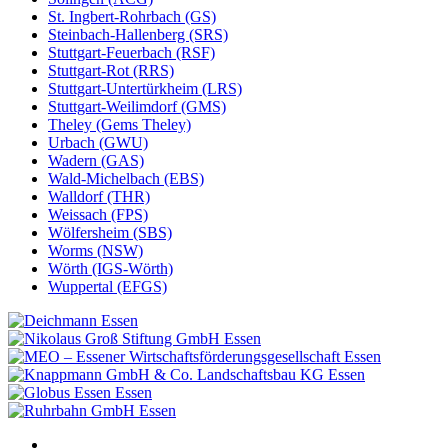
St. Ingbert-Rohrbach (GS)
Steinbach-Hallenberg (SRS)
Stuttgart-Feuerbach (RSF)
Stuttgart-Rot (RRS)
Stuttgart-Untertürkheim (LRS)
Stuttgart-Weilimdorf (GMS)
Theley (Gems Theley)
Urbach (GWU)
Wadern (GAS)
Wald-Michelbach (EBS)
Walldorf (THR)
Weissach (FPS)
Wölfersheim (SBS)
Worms (NSW)
Wörth (IGS-Wörth)
Wuppertal (EFGS)
Essen
Essen
Essen
Essen
Essen
Essen