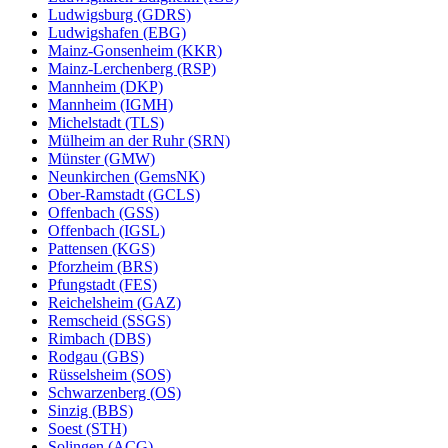
Ludwigsburg (GDRS)
Ludwigshafen (EBG)
Mainz-Gonsenheim (KKR)
Mainz-Lerchenberg (RSP)
Mannheim (DKP)
Mannheim (IGMH)
Michelstadt (TLS)
Mülheim an der Ruhr (SRN)
Münster (GMW)
Neunkirchen (GemsNK)
Ober-Ramstadt (GCLS)
Offenbach (GSS)
Offenbach (IGSL)
Pattensen (KGS)
Pforzheim (BRS)
Pfungstadt (FES)
Reichelsheim (GAZ)
Remscheid (SSGS)
Rimbach (DBS)
Rodgau (GBS)
Rüsselsheim (SOS)
Schwarzenberg (OS)
Sinzig (BBS)
Soest (STH)
Solingen (ACG)