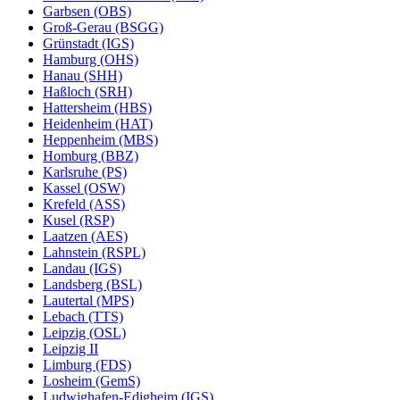
Garbsen (OBS)
Groß-Gerau (BSGG)
Grünstadt (IGS)
Hamburg (OHS)
Hanau (SHH)
Haßloch (SRH)
Hattersheim (HBS)
Heidenheim (HAT)
Heppenheim (MBS)
Homburg (BBZ)
Karlsruhe (PS)
Kassel (OSW)
Krefeld (ASS)
Kusel (RSP)
Laatzen (AES)
Lahnstein (RSPL)
Landau (IGS)
Landsberg (BSL)
Lautertal (MPS)
Lebach (TTS)
Leipzig (OSL)
Leipzig II
Limburg (FDS)
Losheim (GemS)
Ludwighafen-Edigheim (IGS)