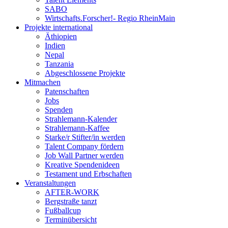
SABO
Wirtschafts.Forscher!- Regio RheinMain
Projekte international
Äthiopien
Indien
Nepal
Tanzania
Abgeschlossene Projekte
Mitmachen
Patenschaften
Jobs
Spenden
Strahlemann-Kalender
Strahlemann-Kaffee
Starke/r Stifter/in werden
Talent Company fördern
Job Wall Partner werden
Kreative Spendenideen
Testament und Erbschaften
Veranstaltungen
AFTER-WORK
Bergstraße tanzt
Fußballcup
Terminübersicht