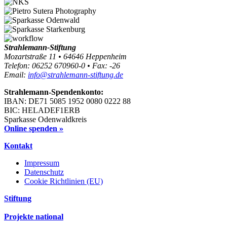
Strahlemann-Stiftung
Mozartstraße 11 • 64646 Heppenheim
Telefon: 06252 670960-0 • Fax: -26
Email:
info@strahlemann-stiftung.de
Strahlemann-Spendenkonto:
IBAN: DE71 5085 1952 0080 0222 88
BIC: HELADEF1ERB
Sparkasse Odenwaldkreis
Online spenden »
Kontakt
Impressum
Datenschutz
Cookie Richtlinien (EU)
Stiftung
Projekte national