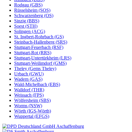
Rodgau (GBS)
Rüsselsheim (SOS)
Schwarzenberg (OS)
Sinzig (BBS)
Soest (STH)
Solingen (ACG)
St. Ingbert-Rohrbach (GS)
Steinbach-Hallenberg (SRS)
Stuttgart-Feuerbach (RSF)
Stuttgart-Rot (RRS)
Stuttgart-Untertürkheim (LRS)
Stuttgart-Weilimdorf (GMS)
Theley (Gems Theley)
Urbach (GWU)
Wadern (GAS)
Wald-Michelbach (EBS)
Walldorf (THR)
Weissach (FPS)
Wölfersheim (SBS)
Worms (NSW)
Wörth (IGS-Wörth)
Wuppertal (EFGS)
Aschaffenburg
Aschaffenburg