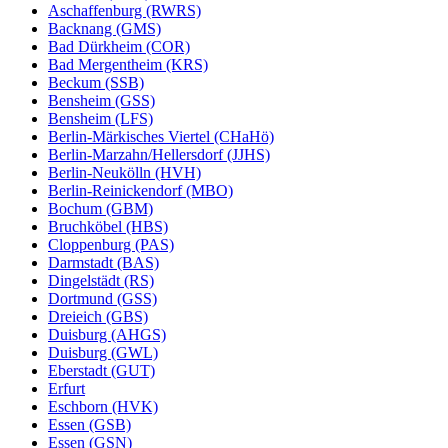
Aschaffenburg (RWRS)
Backnang (GMS)
Bad Dürkheim (COR)
Bad Mergentheim (KRS)
Beckum (SSB)
Bensheim (GSS)
Bensheim (LFS)
Berlin-Märkisches Viertel (CHaHö)
Berlin-Marzahn/Hellersdorf (JJHS)
Berlin-Neukölln (HVH)
Berlin-Reinickendorf (MBO)
Bochum (GBM)
Bruchköbel (HBS)
Cloppenburg (PAS)
Darmstadt (BAS)
Dingelstädt (RS)
Dortmund (GSS)
Dreieich (GBS)
Duisburg (AHGS)
Duisburg (GWL)
Eberstadt (GUT)
Erfurt
Eschborn (HVK)
Essen (GSB)
Essen (GSN)