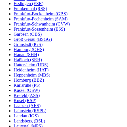
Esslingen (ESR)
Frankenthal (RSS)
Frankfurt-Bockenheim (GBS)
Frankfurt-Fechenheim (SAM)
Frankfurt-Schwanheim (CVW)
Frankfurt-Sossenheim (ESS)
Garbsen (OBS)
Groß-Gerau (BSGG)
Grünstadt (IGS)
Hamburg (OHS)
Hanau (SHH)
Haßloch (SRH)
Hattersheim (HBS)
Heidenheim (HAT)
Heppenheim (MBS)
Homburg (BBZ)
Karlsruhe (PS)
Kassel (OSW)
Krefeld (ASS)
Kusel (RSP)
Laatzen (AES)
Lahnstein (RSPL)
Landau (IGS)
Landsberg (BSL)
Lautertal (MPS)