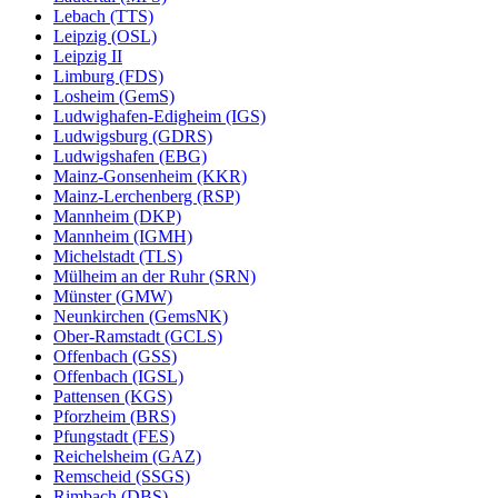
Lebach (TTS)
Leipzig (OSL)
Leipzig II
Limburg (FDS)
Losheim (GemS)
Ludwighafen-Edigheim (IGS)
Ludwigsburg (GDRS)
Ludwigshafen (EBG)
Mainz-Gonsenheim (KKR)
Mainz-Lerchenberg (RSP)
Mannheim (DKP)
Mannheim (IGMH)
Michelstadt (TLS)
Mülheim an der Ruhr (SRN)
Münster (GMW)
Neunkirchen (GemsNK)
Ober-Ramstadt (GCLS)
Offenbach (GSS)
Offenbach (IGSL)
Pattensen (KGS)
Pforzheim (BRS)
Pfungstadt (FES)
Reichelsheim (GAZ)
Remscheid (SSGS)
Rimbach (DBS)