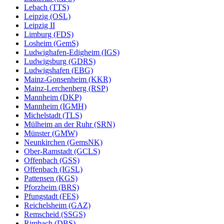
Lebach (TTS)
Leipzig (OSL)
Leipzig II
Limburg (FDS)
Losheim (GemS)
Ludwighafen-Edigheim (IGS)
Ludwigsburg (GDRS)
Ludwigshafen (EBG)
Mainz-Gonsenheim (KKR)
Mainz-Lerchenberg (RSP)
Mannheim (DKP)
Mannheim (IGMH)
Michelstadt (TLS)
Mülheim an der Ruhr (SRN)
Münster (GMW)
Neunkirchen (GemsNK)
Ober-Ramstadt (GCLS)
Offenbach (GSS)
Offenbach (IGSL)
Pattensen (KGS)
Pforzheim (BRS)
Pfungstadt (FES)
Reichelsheim (GAZ)
Remscheid (SSGS)
Rimbach (DBS)