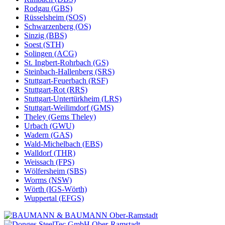
Rodgau (GBS)
Rüsselsheim (SOS)
Schwarzenberg (OS)
Sinzig (BBS)
Soest (STH)
Solingen (ACG)
St. Ingbert-Rohrbach (GS)
Steinbach-Hallenberg (SRS)
Stuttgart-Feuerbach (RSF)
Stuttgart-Rot (RRS)
Stuttgart-Untertürkheim (LRS)
Stuttgart-Weilimdorf (GMS)
Theley (Gems Theley)
Urbach (GWU)
Wadern (GAS)
Wald-Michelbach (EBS)
Walldorf (THR)
Weissach (FPS)
Wölfersheim (SBS)
Worms (NSW)
Wörth (IGS-Wörth)
Wuppertal (EFGS)
Ober-Ramstadt
Ober-Ramstadt