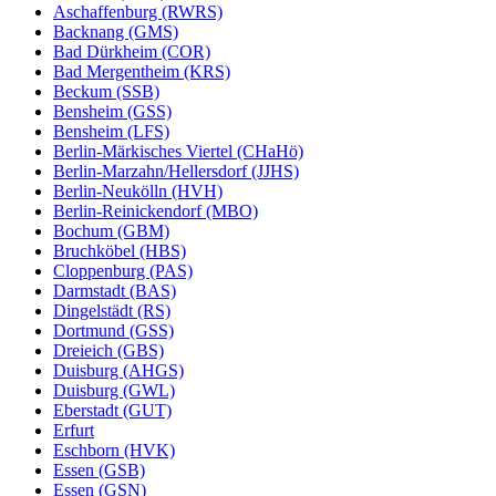
Aschaffenburg (RWRS)
Backnang (GMS)
Bad Dürkheim (COR)
Bad Mergentheim (KRS)
Beckum (SSB)
Bensheim (GSS)
Bensheim (LFS)
Berlin-Märkisches Viertel (CHaHö)
Berlin-Marzahn/Hellersdorf (JJHS)
Berlin-Neukölln (HVH)
Berlin-Reinickendorf (MBO)
Bochum (GBM)
Bruchköbel (HBS)
Cloppenburg (PAS)
Darmstadt (BAS)
Dingelstädt (RS)
Dortmund (GSS)
Dreieich (GBS)
Duisburg (AHGS)
Duisburg (GWL)
Eberstadt (GUT)
Erfurt
Eschborn (HVK)
Essen (GSB)
Essen (GSN)