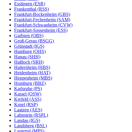
Esslingen (ESR)
Frankenthal (RSS)
Frankfurt-Bockenheim (GBS)
Frankfurt-Fechenheim (SAM)
Frankfurt-Schwanheim (CVW)
Frankfurt-Sossenheim (ESS)
Garbsen (OBS)
Groß-Gerau (BSGG)
Grünstadt (IGS)
Hamburg (OHS)
Hanau (SHH)
Haßloch (SRH)
Hattersheim (HBS)
Heidenheim (HAT)
Heppenheim (MBS)
Homburg (BBZ)
Karlsruhe (PS)
Kassel (OSW)
Krefeld (ASS)
Kusel (RSP)
Laatzen (AES)
Lahnstein (RSPL)
Landau (IGS)
Landsberg (BSL)
Lautertal (MPS)