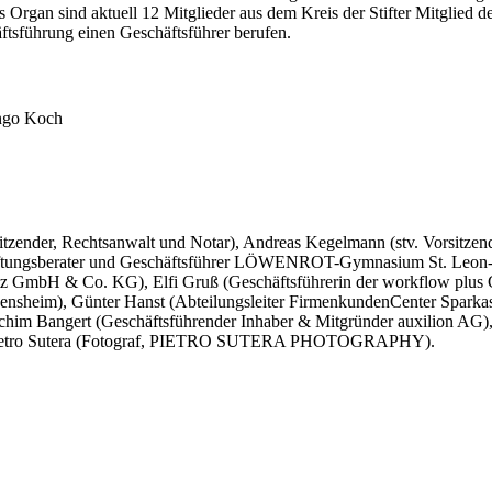
 Organ sind aktuell 12 Mitglieder aus dem Kreis der Stifter Mitglied d
äftsführung einen Geschäftsführer berufen.
 Ingo Koch
rsitzender, Rechtsanwalt und Notar), Andreas Kegelmann (stv. Vorsi
r, Stiftungsberater und Geschäftsführer LÖWENROT-Gymnasium St. Le
 GmbH & Co. KG), Elfi Gruß (Geschäftsführerin der workflow plus Gmb
heim), Günter Hanst (Abteilungsleiter FirmenkundenCenter Sparkass
him Bangert (Geschäftsführender Inhaber & Mitgründer auxilion AG), 
tro Sutera (Fotograf, PIETRO SUTERA PHOTOGRAPHY).