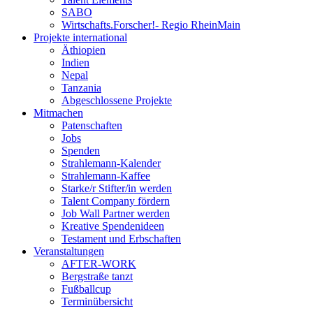
SABO
Wirtschafts.Forscher!- Regio RheinMain
Projekte international
Äthiopien
Indien
Nepal
Tanzania
Abgeschlossene Projekte
Mitmachen
Patenschaften
Jobs
Spenden
Strahlemann-Kalender
Strahlemann-Kaffee
Starke/r Stifter/in werden
Talent Company fördern
Job Wall Partner werden
Kreative Spendenideen
Testament und Erbschaften
Veranstaltungen
AFTER-WORK
Bergstraße tanzt
Fußballcup
Terminübersicht