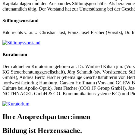
Kapitalanlagen und den Ausbau des Stiftungsgeschäfts. Als beratendes
ehrenamtlich tätig. Der Vorstand hat zur Unterstützung bei der Gesch
Stiftungsvorstand
Bild rechts v.l.n.r.: Christian Jöst, Franz-Josef Fischer (Vorsitz), Dr.
Kuratorium
Dem aktuellen Kuratorium gehören an: Dr. Winfried Kilian jun. (Vo
KG Steuerberatungsgesellschaft), Jörg Schmidt (stv. Vorsitzende
GmbH), Andrea Bertz-Fischer (ehemalige Geschäftsführerin von Bertz
nordwest factoring Hamburg, Carsten Hoffmann (Vorstand GGEW Bens
Culture bei Apollo-Optik), Jens Fischer (COO JF Group GmbH), Joac
NOTHNAGEL GmbH & CO. Kommunikationssysteme KG) und Pie
Ihre Ansprechpartner:innen
Bildung ist Herzenssache.