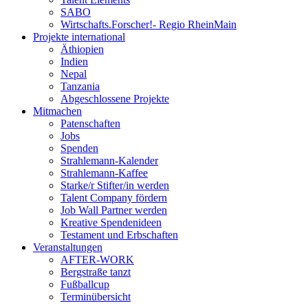
SABO
Wirtschafts.Forscher!- Regio RheinMain
Projekte international
Äthiopien
Indien
Nepal
Tanzania
Abgeschlossene Projekte
Mitmachen
Patenschaften
Jobs
Spenden
Strahlemann-Kalender
Strahlemann-Kaffee
Starke/r Stifter/in werden
Talent Company fördern
Job Wall Partner werden
Kreative Spendenideen
Testament und Erbschaften
Veranstaltungen
AFTER-WORK
Bergstraße tanzt
Fußballcup
Terminübersicht