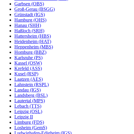
Garbsen (OBS)
Groß-Gerau (BSGG)
Grünstadt (IGS)
Hamburg (OHS)
Hanau (SHH)
Haßloch (SRH)
Hattersheim (HBS)
Heidenheim (HAT)
Heppenheim (MBS)
Homburg (BBZ)
Karlsruhe (PS)
Kassel (OSW)
Krefeld (ASS)
Kusel (RSP)
Laatzen (AES)
Lahnstein (RSPL)
Landau (IGS)
Landsberg (BSL)
Lautertal (MPS)
Lebach (TTS)
Leipzig (OSL)
Leipzig II
Limburg (FDS)
Losheim (GemS)
Ludwighafen-Edigheim (IGS)