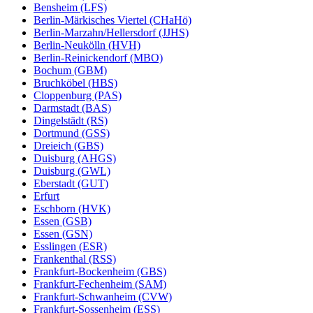
Bensheim (LFS)
Berlin-Märkisches Viertel (CHaHö)
Berlin-Marzahn/Hellersdorf (JJHS)
Berlin-Neukölln (HVH)
Berlin-Reinickendorf (MBO)
Bochum (GBM)
Bruchköbel (HBS)
Cloppenburg (PAS)
Darmstadt (BAS)
Dingelstädt (RS)
Dortmund (GSS)
Dreieich (GBS)
Duisburg (AHGS)
Duisburg (GWL)
Eberstadt (GUT)
Erfurt
Eschborn (HVK)
Essen (GSB)
Essen (GSN)
Esslingen (ESR)
Frankenthal (RSS)
Frankfurt-Bockenheim (GBS)
Frankfurt-Fechenheim (SAM)
Frankfurt-Schwanheim (CVW)
Frankfurt-Sossenheim (ESS)