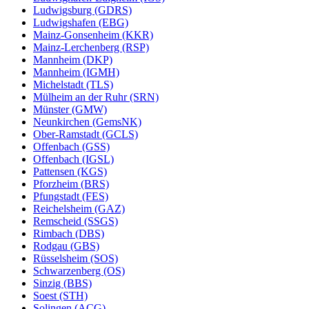
Ludwigsburg (GDRS)
Ludwigshafen (EBG)
Mainz-Gonsenheim (KKR)
Mainz-Lerchenberg (RSP)
Mannheim (DKP)
Mannheim (IGMH)
Michelstadt (TLS)
Mülheim an der Ruhr (SRN)
Münster (GMW)
Neunkirchen (GemsNK)
Ober-Ramstadt (GCLS)
Offenbach (GSS)
Offenbach (IGSL)
Pattensen (KGS)
Pforzheim (BRS)
Pfungstadt (FES)
Reichelsheim (GAZ)
Remscheid (SSGS)
Rimbach (DBS)
Rodgau (GBS)
Rüsselsheim (SOS)
Schwarzenberg (OS)
Sinzig (BBS)
Soest (STH)
Solingen (ACG)