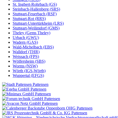
St. Ingbert-Rohrbach (GS)
Steinbach-Hallenberg (SRS)
Stuttgart-Feuerbach (RSF)
Stuttgart-Rot (RRS)
Stuttgart-Untertürkheim (LRS)
Stuttgart-Weilimdorf (GMS)
Theley (Gems Theley)
Urbach (GWU)
Wadern (GAS)
Wald-Michelbach (EBS)
Walldorf (THR)
Weissach (FPS)
Wölfersheim (SBS)
Worms (NSW)
Wörth (IGS-Wörth)
Wuppertal (EFGS)
Pattensen
Pattensen
Pattensen
Pattensen
Pattensen
Pattensen
Pattensen