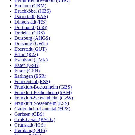
Berlin-Reinickendorf (MBO)
Bochum (GBM)
Bruchköbel (HBS)
Darmstadt (BAS)
Dingelstädt (RS)
Dortmund (GSS)
Dreieich (GBS)
Duisburg (AHGS)
Duisburg (GWL)
Eberstadt (GUT)
Erfurt (R23)
Eschborn (HVK)
Essen (GSB)
Essen (GSN)
Esslingen (ESR)
Frankenthal (RSS)
Frankfurt-Bockenheim (GBS)
Frankfurt-Fechenheim (SAM)
Frankfurt-Schwanheim (CvW)
Frankfurt-Sossenheim (ESS)
Gadernheim-Lautertal (MPS)
Garbsen (OBS)
Groß-Gerau (BSGG)
Grünstadt (IGS)
Hamburg (OHS)