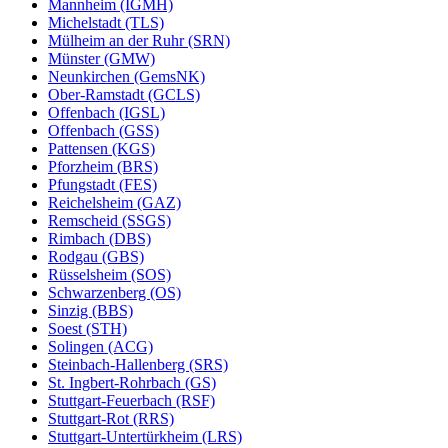
Mannheim (IGMH)
Michelstadt (TLS)
Mülheim an der Ruhr (SRN)
Münster (GMW)
Neunkirchen (GemsNK)
Ober-Ramstadt (GCLS)
Offenbach (IGSL)
Offenbach (GSS)
Pattensen (KGS)
Pforzheim (BRS)
Pfungstadt (FES)
Reichelsheim (GAZ)
Remscheid (SSGS)
Rimbach (DBS)
Rodgau (GBS)
Rüsselsheim (SOS)
Schwarzenberg (OS)
Sinzig (BBS)
Soest (STH)
Solingen (ACG)
Steinbach-Hallenberg (SRS)
St. Ingbert-Rohrbach (GS)
Stuttgart-Feuerbach (RSF)
Stuttgart-Rot (RRS)
Stuttgart-Untertürkheim (LRS)