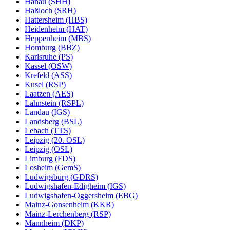
Hanau (SHH)
Haßloch (SRH)
Hattersheim (HBS)
Heidenheim (HAT)
Heppenheim (MBS)
Homburg (BBZ)
Karlsruhe (PS)
Kassel (OSW)
Krefeld (ASS)
Kusel (RSP)
Laatzen (AES)
Lahnstein (RSPL)
Landau (IGS)
Landsberg (BSL)
Lebach (TTS)
Leipzig (20. OSL)
Leipzig (OSL)
Limburg (FDS)
Losheim (GemS)
Ludwigsburg (GDRS)
Ludwigshafen-Edigheim (IGS)
Ludwigshafen-Oggersheim (EBG)
Mainz-Gonsenheim (KKR)
Mainz-Lerchenberg (RSP)
Mannheim (DKP)