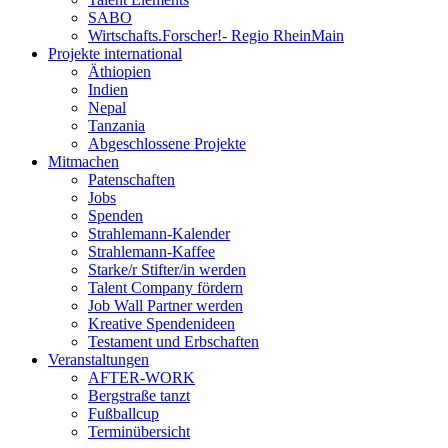
SABO
Wirtschafts.Forscher!- Regio RheinMain
Projekte international
Äthiopien
Indien
Nepal
Tanzania
Abgeschlossene Projekte
Mitmachen
Patenschaften
Jobs
Spenden
Strahlemann-Kalender
Strahlemann-Kaffee
Starke/r Stifter/in werden
Talent Company fördern
Job Wall Partner werden
Kreative Spendenideen
Testament und Erbschaften
Veranstaltungen
AFTER-WORK
Bergstraße tanzt
Fußballcup
Terminübersicht