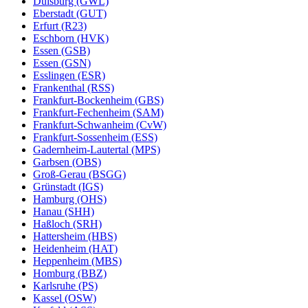
Duisburg (GWL)
Eberstadt (GUT)
Erfurt (R23)
Eschborn (HVK)
Essen (GSB)
Essen (GSN)
Esslingen (ESR)
Frankenthal (RSS)
Frankfurt-Bockenheim (GBS)
Frankfurt-Fechenheim (SAM)
Frankfurt-Schwanheim (CvW)
Frankfurt-Sossenheim (ESS)
Gadernheim-Lautertal (MPS)
Garbsen (OBS)
Groß-Gerau (BSGG)
Grünstadt (IGS)
Hamburg (OHS)
Hanau (SHH)
Haßloch (SRH)
Hattersheim (HBS)
Heidenheim (HAT)
Heppenheim (MBS)
Homburg (BBZ)
Karlsruhe (PS)
Kassel (OSW)