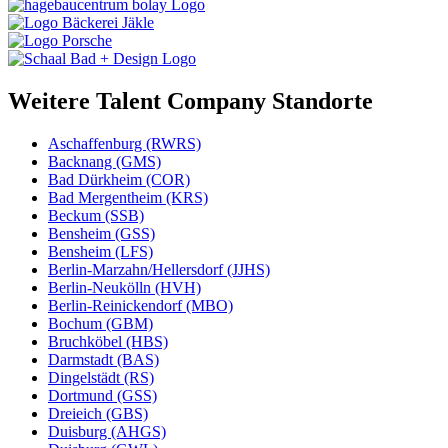
Weitere Talent Company Standorte
Aschaffenburg (RWRS)
Backnang (GMS)
Bad Dürkheim (COR)
Bad Mergentheim (KRS)
Beckum (SSB)
Bensheim (GSS)
Bensheim (LFS)
Berlin-Marzahn/Hellersdorf (JJHS)
Berlin-Neukölln (HVH)
Berlin-Reinickendorf (MBO)
Bochum (GBM)
Bruchköbel (HBS)
Darmstadt (BAS)
Dingelstädt (RS)
Dortmund (GSS)
Dreieich (GBS)
Duisburg (AHGS)