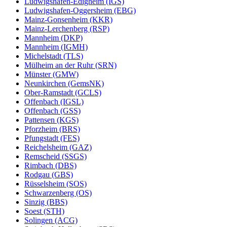
Ludwigshafen-Edigheim (IGS)
Ludwigshafen-Oggersheim (EBG)
Mainz-Gonsenheim (KKR)
Mainz-Lerchenberg (RSP)
Mannheim (DKP)
Mannheim (IGMH)
Michelstadt (TLS)
Mülheim an der Ruhr (SRN)
Münster (GMW)
Neunkirchen (GemsNK)
Ober-Ramstadt (GCLS)
Offenbach (IGSL)
Offenbach (GSS)
Pattensen (KGS)
Pforzheim (BRS)
Pfungstadt (FES)
Reichelsheim (GAZ)
Remscheid (SSGS)
Rimbach (DBS)
Rodgau (GBS)
Rüsselsheim (SOS)
Schwarzenberg (OS)
Sinzig (BBS)
Soest (STH)
Solingen (ACG)