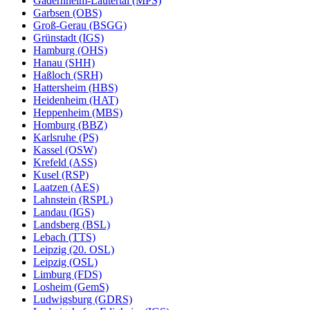
Gadernheim-Lautertal (MPS)
Garbsen (OBS)
Groß-Gerau (BSGG)
Grünstadt (IGS)
Hamburg (OHS)
Hanau (SHH)
Haßloch (SRH)
Hattersheim (HBS)
Heidenheim (HAT)
Heppenheim (MBS)
Homburg (BBZ)
Karlsruhe (PS)
Kassel (OSW)
Krefeld (ASS)
Kusel (RSP)
Laatzen (AES)
Lahnstein (RSPL)
Landau (IGS)
Landsberg (BSL)
Lebach (TTS)
Leipzig (20. OSL)
Leipzig (OSL)
Limburg (FDS)
Losheim (GemS)
Ludwigsburg (GDRS)