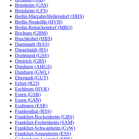
Bensheim (GSS)
Bensheim (LFS)
Berlin-Marzahn/Hellersdorf (JJHS)
Berlin-Neukölln (HVH)
Berlin-Reinickendorf (MBO)
Bochum (GBM)
Bruchköbel (HBS)
Darmstadt (BAS)
Dingelstädt (RS)
Dortmund (GSS)
Dreieich (GBS)
Duisburg (AHGS)
Duisburg (GWL)
Eberstadt (GUT)
Erfurt (R23)
Eschborn (HVK)
Essen (GSB)
Essen (GSN)
Esslingen (ESR)
Frankenthal (RSS)
Frankfurt-Bockenheim (GBS)
Frankfurt-Fechenheim (SAM)
Frankfurt-Schwanheim (CvW)
Frankfurt-Sossenheim (ESS)