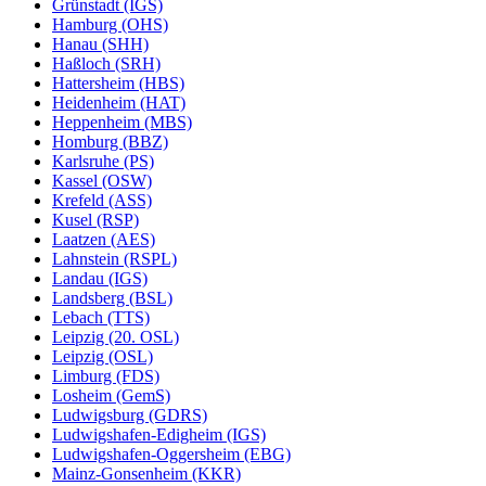
Grünstadt (IGS)
Hamburg (OHS)
Hanau (SHH)
Haßloch (SRH)
Hattersheim (HBS)
Heidenheim (HAT)
Heppenheim (MBS)
Homburg (BBZ)
Karlsruhe (PS)
Kassel (OSW)
Krefeld (ASS)
Kusel (RSP)
Laatzen (AES)
Lahnstein (RSPL)
Landau (IGS)
Landsberg (BSL)
Lebach (TTS)
Leipzig (20. OSL)
Leipzig (OSL)
Limburg (FDS)
Losheim (GemS)
Ludwigsburg (GDRS)
Ludwigshafen-Edigheim (IGS)
Ludwigshafen-Oggersheim (EBG)
Mainz-Gonsenheim (KKR)