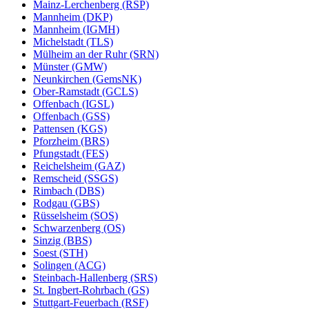
Mainz-Lerchenberg (RSP)
Mannheim (DKP)
Mannheim (IGMH)
Michelstadt (TLS)
Mülheim an der Ruhr (SRN)
Münster (GMW)
Neunkirchen (GemsNK)
Ober-Ramstadt (GCLS)
Offenbach (IGSL)
Offenbach (GSS)
Pattensen (KGS)
Pforzheim (BRS)
Pfungstadt (FES)
Reichelsheim (GAZ)
Remscheid (SSGS)
Rimbach (DBS)
Rodgau (GBS)
Rüsselsheim (SOS)
Schwarzenberg (OS)
Sinzig (BBS)
Soest (STH)
Solingen (ACG)
Steinbach-Hallenberg (SRS)
St. Ingbert-Rohrbach (GS)
Stuttgart-Feuerbach (RSF)