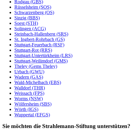
Rodgau (GBS)
Rüsselsheim (SOS)
Schwarzenberg (OS)
Sinzig (BBS)
Soest (STH)
Solingen (ACG)
Steinbach-Hallenberg (SRS)
St. Ingbert-Rohrbach (GS)
Stuttgart-Feuerbach (RSF)
Stuttgart-Rot (RRS)
Stuttgart-Untertürkheim (LRS)
Stuttgart-Weilimdorf (GMS)
Theley (Gems Theley)
Urbach (GWU)
Wadern (GAS)
Wald-Michelbach (EBS)
Walldorf (THR)
Weissach (FPS)
Worms (NSW)
Wölfersheim (SBS)
Wörth (IGS)
Wuppertal (EFGS)
Sie möchten die Strahlemann-Stiftung unterstützen?