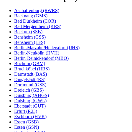
Aschaffenburg (RWRS)
Backnang (GMS)
Bad Dürkheim (COR)
Bad Mergentheim (KRS)
Beckum (SSB)
Bensheim (GSS)
Bensheim (LFS)
Berlin-Marzahn/Hellersdorf (JJHS)
Berlin-Neukölln (HVH)
Berlin-Reinickendorf (MBO)
Bochum (GBM)
Bruchköbel (HBS)
Darmstadt (BAS)
Dingelstädt (RS)
Dortmund (GSS)
Dreieich (GBS)
Duisburg (AHGS)
Duisburg (GWL)
Eberstadt (GUT)
Erfurt (R23)
Eschborn (HVK)
Essen (GSB)
Essen (GSN)