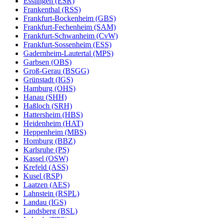
Esslingen (ESR)
Frankenthal (RSS)
Frankfurt-Bockenheim (GBS)
Frankfurt-Fechenheim (SAM)
Frankfurt-Schwanheim (CvW)
Frankfurt-Sossenheim (ESS)
Gadernheim-Lautertal (MPS)
Garbsen (OBS)
Groß-Gerau (BSGG)
Grünstadt (IGS)
Hamburg (OHS)
Hanau (SHH)
Haßloch (SRH)
Hattersheim (HBS)
Heidenheim (HAT)
Heppenheim (MBS)
Homburg (BBZ)
Karlsruhe (PS)
Kassel (OSW)
Krefeld (ASS)
Kusel (RSP)
Laatzen (AES)
Lahnstein (RSPL)
Landau (IGS)
Landsberg (BSL)