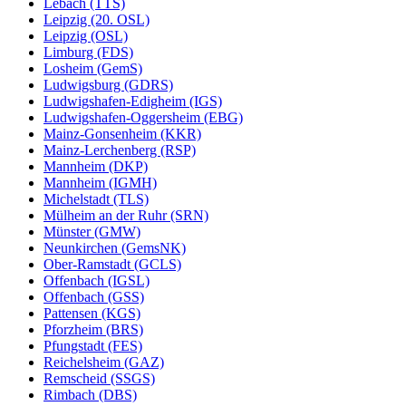
Lebach (TTS)
Leipzig (20. OSL)
Leipzig (OSL)
Limburg (FDS)
Losheim (GemS)
Ludwigsburg (GDRS)
Ludwigshafen-Edigheim (IGS)
Ludwigshafen-Oggersheim (EBG)
Mainz-Gonsenheim (KKR)
Mainz-Lerchenberg (RSP)
Mannheim (DKP)
Mannheim (IGMH)
Michelstadt (TLS)
Mülheim an der Ruhr (SRN)
Münster (GMW)
Neunkirchen (GemsNK)
Ober-Ramstadt (GCLS)
Offenbach (IGSL)
Offenbach (GSS)
Pattensen (KGS)
Pforzheim (BRS)
Pfungstadt (FES)
Reichelsheim (GAZ)
Remscheid (SSGS)
Rimbach (DBS)