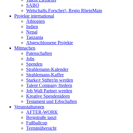
SABO
Wirtschafts.Forscher!- Regio RheinMain
Projekte international
Äthiopien
Indien
Nepal
Tanzania
Abgeschlossene Projekte
Mitmachen
Patenschaften
Jobs
Spenden
Strahlemann-Kalender
Strahlemann-Kaffee
Starke/r Stifter/in werden
Talent Company fördern
Job Wall Partner werden
Kreative Spendenideen
Testament und Erbschaften
Veranstaltungen
AFTER-WORK
Bergstraße tanzt
Fußballcup
Terminübersicht