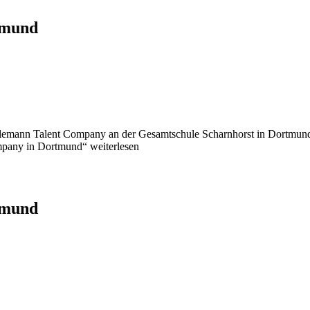
tmund
ahlemann Talent Company an der Gesamtschule Scharnhorst in Dortmund
mpany in Dortmund“ weiterlesen
tmund