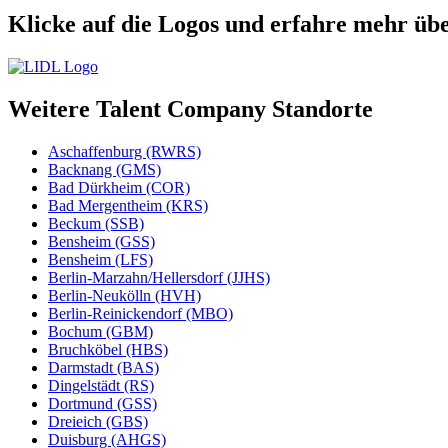
Klicke auf die Logos und erfahre mehr üb
Weitere Talent Company Standorte
Aschaffenburg (RWRS)
Backnang (GMS)
Bad Dürkheim (COR)
Bad Mergentheim (KRS)
Beckum (SSB)
Bensheim (GSS)
Bensheim (LFS)
Berlin-Marzahn/Hellersdorf (JJHS)
Berlin-Neukölln (HVH)
Berlin-Reinickendorf (MBO)
Bochum (GBM)
Bruchköbel (HBS)
Darmstadt (BAS)
Dingelstädt (RS)
Dortmund (GSS)
Dreieich (GBS)
Duisburg (AHGS)