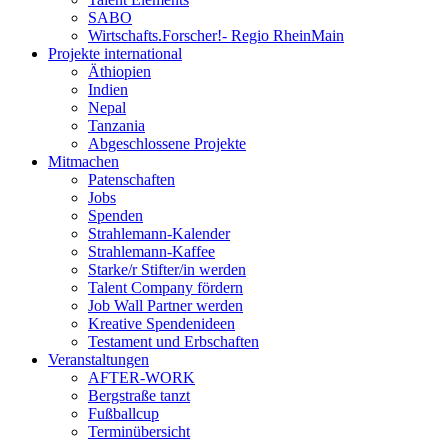
SABO
Wirtschafts.Forscher!- Regio RheinMain
Projekte international
Äthiopien
Indien
Nepal
Tanzania
Abgeschlossene Projekte
Mitmachen
Patenschaften
Jobs
Spenden
Strahlemann-Kalender
Strahlemann-Kaffee
Starke/r Stifter/in werden
Talent Company fördern
Job Wall Partner werden
Kreative Spendenideen
Testament und Erbschaften
Veranstaltungen
AFTER-WORK
Bergstraße tanzt
Fußballcup
Terminübersicht