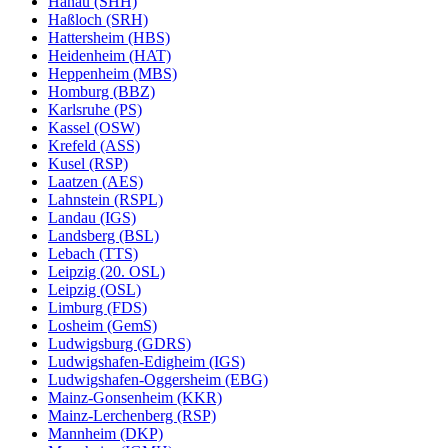
Hanau (SHH)
Haßloch (SRH)
Hattersheim (HBS)
Heidenheim (HAT)
Heppenheim (MBS)
Homburg (BBZ)
Karlsruhe (PS)
Kassel (OSW)
Krefeld (ASS)
Kusel (RSP)
Laatzen (AES)
Lahnstein (RSPL)
Landau (IGS)
Landsberg (BSL)
Lebach (TTS)
Leipzig (20. OSL)
Leipzig (OSL)
Limburg (FDS)
Losheim (GemS)
Ludwigsburg (GDRS)
Ludwigshafen-Edigheim (IGS)
Ludwigshafen-Oggersheim (EBG)
Mainz-Gonsenheim (KKR)
Mainz-Lerchenberg (RSP)
Mannheim (DKP)