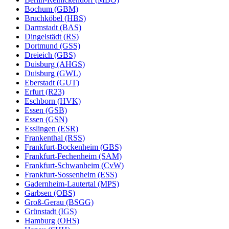
Bochum (GBM)
Bruchköbel (HBS)
Darmstadt (BAS)
Dingelstädt (RS)
Dortmund (GSS)
Dreieich (GBS)
Duisburg (AHGS)
Duisburg (GWL)
Eberstadt (GUT)
Erfurt (R23)
Eschborn (HVK)
Essen (GSB)
Essen (GSN)
Esslingen (ESR)
Frankenthal (RSS)
Frankfurt-Bockenheim (GBS)
Frankfurt-Fechenheim (SAM)
Frankfurt-Schwanheim (CvW)
Frankfurt-Sossenheim (ESS)
Gadernheim-Lautertal (MPS)
Garbsen (OBS)
Groß-Gerau (BSGG)
Grünstadt (IGS)
Hamburg (OHS)