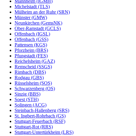
Mannheim (IGMH)
Michelstadt (TLS)
Mülheim an der Ruhr (SRN)
Münster (GMW)
Neunkirchen (GemsNK)
Ober-Ramstadt (GCLS)
Offenbach (IGSL)
Offenbach (GSS)
Pattensen (KGS)
Pforzheim (BRS)
Pfungstadt (FES)
Reichelsheim (GAZ)
Remscheid (SSGS)
Rimbach (DBS)
Rodgau (GBS)
Rüsselsheim (SOS)
Schwarzenberg (OS)
Sinzig (BBS)
Soest (STH)
Solingen (ACG)
Steinbach-Hallenberg (SRS)
St. Ingbert-Rohrbach (GS)
Stuttgart-Feuerbach (RSF)
Stuttgart-Rot (RRS)
Stuttgart-Untertürkheim (LRS)