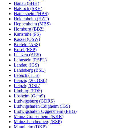
Hanau (SHH)
Haßloch (SRH)
Hattersheim (HBS)
Heidenheim (HAT)
Heppenheim (MBS)
Homburg (BBZ)
Karlsruhe (PS)
Kassel (OSW)
Krefeld (ASS)
Kusel (RSP)
Laatzen (AES)
Lahnstein (RSPL)
Landau (IGS)
Landsberg (BSL)
Lebach (TTS)
Leipzig (20. OSL)
Leipzig (OSL)
Limburg (FDS)
Losheim (GemS)
Ludwigsburg (GDRS)
Ludwigshafen-Edigheim (IGS)
Ludwigshafen-Oggersheim (EBG)
Mainz-Gonsenheim (KKR)
Mainz-Lerchenberg (RSP)
Mannheim (DKP)