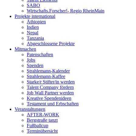
SABO
Wirtschafts.Forscher!- Regio RheinMain
Projekte international
Äthiopien
Indien
Nepal
Tanzania
Abgeschlossene Projekte
Mitmachen
Patenschaften
Jobs
Spenden
Strahlemann-Kalender
Strahlemann-Kaffee
Starke/r Stifter/in werden
Talent Company fördern
Job Wall Partner werden
Kreative Spendenideen
Testament und Erbschaften
Veranstaltungen
AFTER-WORK
Bergstraße tanzt
Fußballcup
Terminübersicht