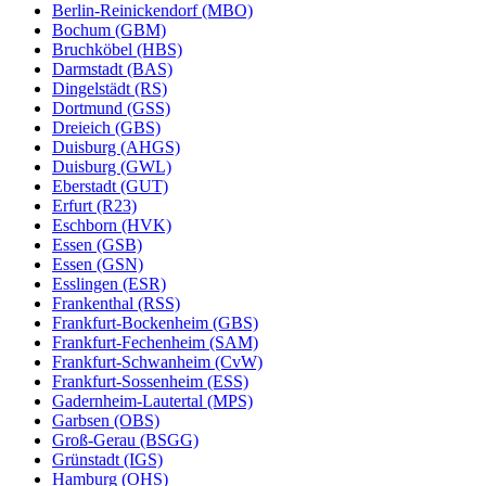
Berlin-Reinickendorf (MBO)
Bochum (GBM)
Bruchköbel (HBS)
Darmstadt (BAS)
Dingelstädt (RS)
Dortmund (GSS)
Dreieich (GBS)
Duisburg (AHGS)
Duisburg (GWL)
Eberstadt (GUT)
Erfurt (R23)
Eschborn (HVK)
Essen (GSB)
Essen (GSN)
Esslingen (ESR)
Frankenthal (RSS)
Frankfurt-Bockenheim (GBS)
Frankfurt-Fechenheim (SAM)
Frankfurt-Schwanheim (CvW)
Frankfurt-Sossenheim (ESS)
Gadernheim-Lautertal (MPS)
Garbsen (OBS)
Groß-Gerau (BSGG)
Grünstadt (IGS)
Hamburg (OHS)