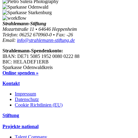
Strahlemann-Stiftung
Mozartstraße 11 • 64646 Heppenheim
Telefon: 06252 670960-0 • Fax: -26
Email:
info@strahlemann-stiftung.de
Strahlemann-Spendenkonto:
IBAN: DE71 5085 1952 0080 0222 88
BIC: HELADEF1ERB
Sparkasse Odenwaldkreis
Online spenden »
Kontakt
Impressum
Datenschutz
Cookie Richtlinien (EU)
Stiftung
Projekte national
Talent Company