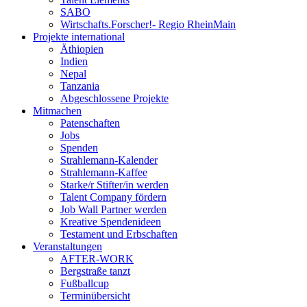
SABO
Wirtschafts.Forscher!- Regio RheinMain
Projekte international
Äthiopien
Indien
Nepal
Tanzania
Abgeschlossene Projekte
Mitmachen
Patenschaften
Jobs
Spenden
Strahlemann-Kalender
Strahlemann-Kaffee
Starke/r Stifter/in werden
Talent Company fördern
Job Wall Partner werden
Kreative Spendenideen
Testament und Erbschaften
Veranstaltungen
AFTER-WORK
Bergstraße tanzt
Fußballcup
Terminübersicht