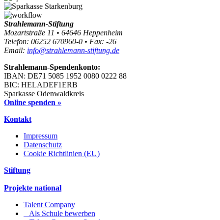
Strahlemann-Stiftung
Mozartstraße 11 • 64646 Heppenheim
Telefon: 06252 670960-0 • Fax: -26
Email:
info@strahlemann-stiftung.de
Strahlemann-Spendenkonto:
IBAN: DE71 5085 1952 0080 0222 88
BIC: HELADEF1ERB
Sparkasse Odenwaldkreis
Online spenden »
Kontakt
Impressum
Datenschutz
Cookie Richtlinien (EU)
Stiftung
Projekte national
Talent Company
Als Schule bewerben