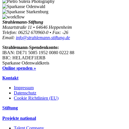
Strahlemann-Stiftung
Mozartstraße 11 • 64646 Heppenheim
Telefon: 06252 670960-0 • Fax: -26
Email:
info@strahlemann-stiftung.de
Strahlemann-Spendenkonto:
IBAN: DE71 5085 1952 0080 0222 88
BIC: HELADEF1ERB
Sparkasse Odenwaldkreis
Online spenden »
Kontakt
Impressum
Datenschutz
Cookie Richtlinien (EU)
Stiftung
Projekte national
Talent Company