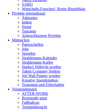
SABO
Wirtschafts.Forscher!- Regio RheinMain
Projekte international
Äthiopien
Indien
Nepal
Tanzania
Abgeschlossene Projekte
Mitmachen
Patenschaften
Jobs
Spenden
Strahlemann-Kalender
Strahlemann-Kaffee
Starke/r Stifter/in werden
Talent Company fördern
Job Wall Partner werden
Kreative Spendenideen
Testament und Erbschaften
Veranstaltungen
AFTER-WORK
Bergstraße tanzt
Fußballcup
Terminübersicht