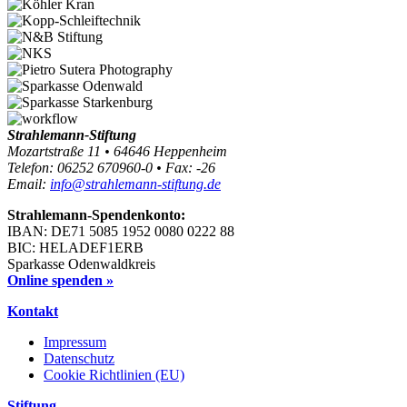
Strahlemann-Stiftung
Mozartstraße 11 • 64646 Heppenheim
Telefon: 06252 670960-0 • Fax: -26
Email:
info@strahlemann-stiftung.de
Strahlemann-Spendenkonto:
IBAN: DE71 5085 1952 0080 0222 88
BIC: HELADEF1ERB
Sparkasse Odenwaldkreis
Online spenden »
Kontakt
Impressum
Datenschutz
Cookie Richtlinien (EU)
Stiftung