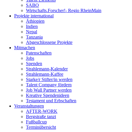
SABO
Wirtschafts.Forscher!- Regio RheinMain
Projekte international
Äthiopien
Indien
Nepal
Tanzania
Abgeschlossene Projekte
Mitmachen
Patenschaften
Jobs
Spenden
Strahlemann-Kalender
Strahlemann-Kaffee
Starke/r Stifter/in werden
Talent Company fördern
Job Wall Partner werden
Kreative Spendenideen
Testament und Erbschaften
Veranstaltungen
AFTER-WORK
Bergstraße tanzt
Fußballcup
Terminübersicht