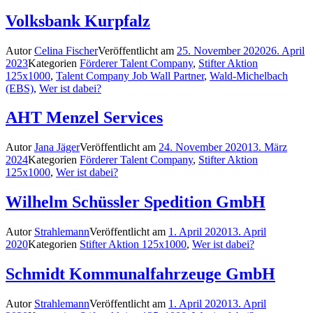
Volksbank Kurpfalz
Autor
Celina Fischer
Veröffentlicht am
25. November 2020
26. April
2023
Kategorien
Förderer Talent Company
,
Stifter Aktion
125x1000
,
Talent Company Job Wall Partner
,
Wald-Michelbach
(EBS)
,
Wer ist dabei?
AHT Menzel Services
Autor
Jana Jäger
Veröffentlicht am
24. November 2020
13. März
2024
Kategorien
Förderer Talent Company
,
Stifter Aktion
125x1000
,
Wer ist dabei?
Wilhelm Schüssler Spedition GmbH
Autor
Strahlemann
Veröffentlicht am
1. April 2020
13. April
2020
Kategorien
Stifter Aktion 125x1000
,
Wer ist dabei?
Schmidt Kommunalfahrzeuge GmbH
Autor
Strahlemann
Veröffentlicht am
1. April 2020
13. April