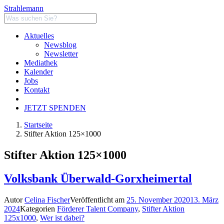
Strahlemann
Aktuelles
Newsblog
Newsletter
Mediathek
Kalender
Jobs
Kontakt
JETZT SPENDEN
Startseite
Stifter Aktion 125×1000
Stifter Aktion 125×1000
Volksbank Überwald-Gorxheimertal
Autor
Celina Fischer
Veröffentlicht am
25. November 2020
13. März
2024
Kategorien
Förderer Talent Company
,
Stifter Aktion
125x1000
,
Wer ist dabei?