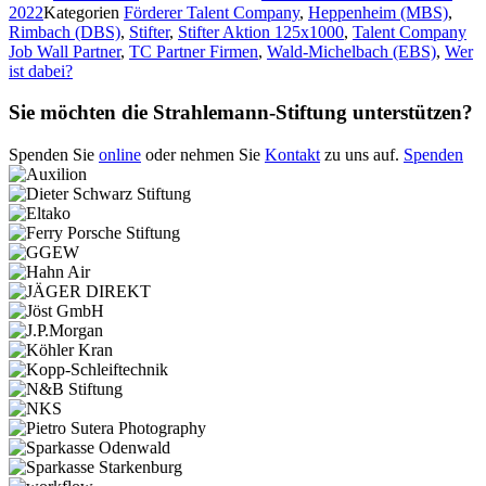
2022
Kategorien
Förderer Talent Company
,
Heppenheim (MBS)
,
Rimbach (DBS)
,
Stifter
,
Stifter Aktion 125x1000
,
Talent Company
Job Wall Partner
,
TC Partner Firmen
,
Wald-Michelbach (EBS)
,
Wer
ist dabei?
Sie möchten die Strahlemann-Stiftung unterstützen?
Spenden Sie
online
oder nehmen Sie
Kontakt
zu uns auf.
Spenden