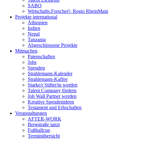
SABO
Wirtschafts.Forscher!- Regio RheinMain
Projekte international
Äthiopien
Indien
Nepal
Tanzania
Abgeschlossene Projekte
Mitmachen
Patenschaften
Jobs
Spenden
Strahlemann-Kalender
Strahlemann-Kaffee
Starke/r Stifter/in werden
Talent Company fördern
Job Wall Partner werden
Kreative Spendenideen
Testament und Erbschaften
Veranstaltungen
AFTER-WORK
Bergstraße tanzt
Fußballcup
Terminübersicht