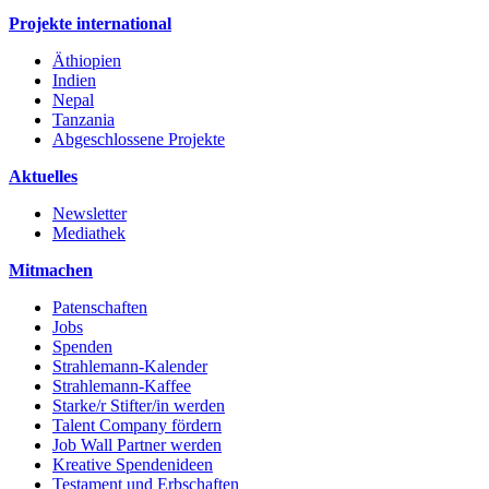
Projekte international
Äthiopien
Indien
Nepal
Tanzania
Abgeschlossene Projekte
Aktuelles
Newsletter
Mediathek
Mitmachen
Patenschaften
Jobs
Spenden
Strahlemann-Kalender
Strahlemann-Kaffee
Starke/r Stifter/in werden
Talent Company fördern
Job Wall Partner werden
Kreative Spendenideen
Testament und Erbschaften