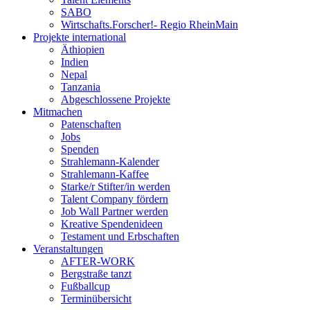
SABO
Wirtschafts.Forscher!- Regio RheinMain
Projekte international
Äthiopien
Indien
Nepal
Tanzania
Abgeschlossene Projekte
Mitmachen
Patenschaften
Jobs
Spenden
Strahlemann-Kalender
Strahlemann-Kaffee
Starke/r Stifter/in werden
Talent Company fördern
Job Wall Partner werden
Kreative Spendenideen
Testament und Erbschaften
Veranstaltungen
AFTER-WORK
Bergstraße tanzt
Fußballcup
Terminübersicht