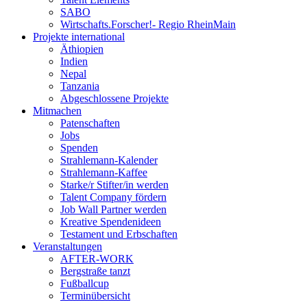
SABO
Wirtschafts.Forscher!- Regio RheinMain
Projekte international
Äthiopien
Indien
Nepal
Tanzania
Abgeschlossene Projekte
Mitmachen
Patenschaften
Jobs
Spenden
Strahlemann-Kalender
Strahlemann-Kaffee
Starke/r Stifter/in werden
Talent Company fördern
Job Wall Partner werden
Kreative Spendenideen
Testament und Erbschaften
Veranstaltungen
AFTER-WORK
Bergstraße tanzt
Fußballcup
Terminübersicht