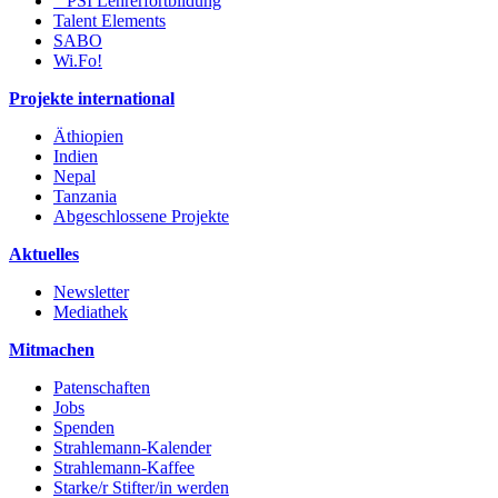
PSI Lehrerfortbildung
Talent Elements
SABO
Wi.Fo!
Projekte international
Äthiopien
Indien
Nepal
Tanzania
Abgeschlossene Projekte
Aktuelles
Newsletter
Mediathek
Mitmachen
Patenschaften
Jobs
Spenden
Strahlemann-Kalender
Strahlemann-Kaffee
Starke/r Stifter/in werden