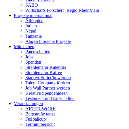
SABO
Wirtschafts.Forscher!- Regio RheinMain
Projekte international
Äthiopien
Indien
Nepal
Tanzania
Abgeschlossene Projekte
Mitmachen
Patenschaften
Jobs
Spenden
Strahlemann-Kalender
Strahlemann-Kaffee
Starke/r Stifter/in werden
Talent Company fördern
Job Wall Partner werden
Kreative Spendenideen
Testament und Erbschaften
Veranstaltungen
AFTER-WORK
Bergstraße tanzt
Fußballcup
Terminübersicht