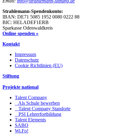
Email:
info@strahlemann-stiftung.de
Strahlemann-Spendenkonto:
IBAN: DE71 5085 1952 0080 0222 88
BIC: HELADEF1ERB
Sparkasse Odenwaldkreis
Online spenden »
Kontakt
Impressum
Datenschutz
Cookie Richtlinien (EU)
Stiftung
Projekte national
Talent Company
Als Schule bewerben
Talent Company Standorte
PSI Lehrerfortbildung
Talent Elements
SABO
Wi.Fo!