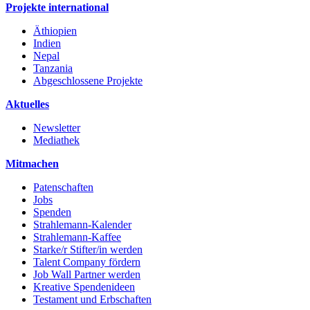
Projekte international
Äthiopien
Indien
Nepal
Tanzania
Abgeschlossene Projekte
Aktuelles
Newsletter
Mediathek
Mitmachen
Patenschaften
Jobs
Spenden
Strahlemann-Kalender
Strahlemann-Kaffee
Starke/r Stifter/in werden
Talent Company fördern
Job Wall Partner werden
Kreative Spendenideen
Testament und Erbschaften