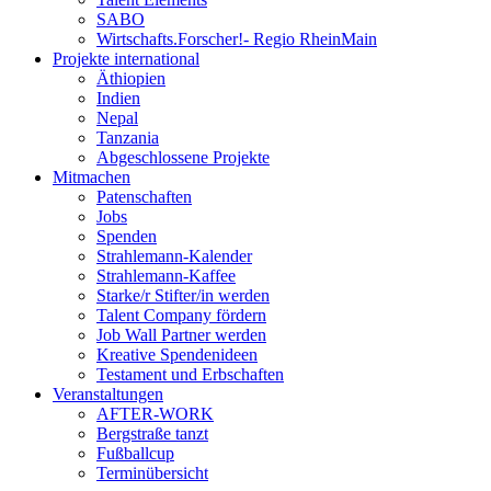
SABO
Wirtschafts.Forscher!- Regio RheinMain
Projekte international
Äthiopien
Indien
Nepal
Tanzania
Abgeschlossene Projekte
Mitmachen
Patenschaften
Jobs
Spenden
Strahlemann-Kalender
Strahlemann-Kaffee
Starke/r Stifter/in werden
Talent Company fördern
Job Wall Partner werden
Kreative Spendenideen
Testament und Erbschaften
Veranstaltungen
AFTER-WORK
Bergstraße tanzt
Fußballcup
Terminübersicht