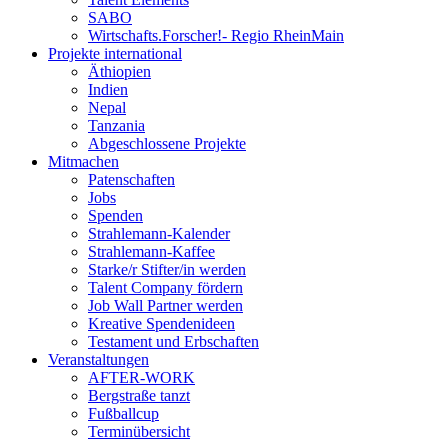
SABO
Wirtschafts.Forscher!- Regio RheinMain
Projekte international
Äthiopien
Indien
Nepal
Tanzania
Abgeschlossene Projekte
Mitmachen
Patenschaften
Jobs
Spenden
Strahlemann-Kalender
Strahlemann-Kaffee
Starke/r Stifter/in werden
Talent Company fördern
Job Wall Partner werden
Kreative Spendenideen
Testament und Erbschaften
Veranstaltungen
AFTER-WORK
Bergstraße tanzt
Fußballcup
Terminübersicht