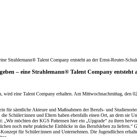
eine Strahlemann® Talent Company entsteht an der Ernst-Reuter-Schu
 geben – eine Strahlemann® Talent Company entsteht 
en, wird eine Talent Company erhalten. Am Mittwochnachmittag, den 0
ein für sämtliche Akteure und Maßnahmen der Berufs- und Studienorie
d die Schüler:innen und Eltern haben ebenfalls einen Ort, an dem sie Un
änzt: „Wir möchten der KGS Pattensen hier ein „Upgrade“ zu ihren he
chen noch mehr praktische Einblicke in das Berufsleben zu liefern.“ G
nzept für Schüler:innen und Unternehmen. Die Jugendlichen erhalten 