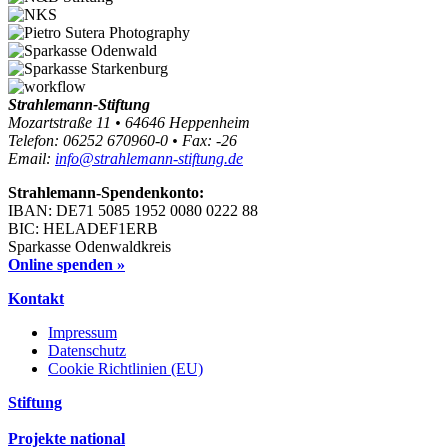
Strahlemann-Stiftung
Mozartstraße 11 • 64646 Heppenheim
Telefon: 06252 670960-0 • Fax: -26
Email:
info@strahlemann-stiftung.de
Strahlemann-Spendenkonto:
IBAN: DE71 5085 1952 0080 0222 88
BIC: HELADEF1ERB
Sparkasse Odenwaldkreis
Online spenden »
Kontakt
Impressum
Datenschutz
Cookie Richtlinien (EU)
Stiftung
Projekte national