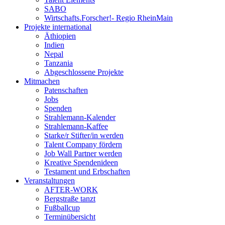
SABO
Wirtschafts.Forscher!- Regio RheinMain
Projekte international
Äthiopien
Indien
Nepal
Tanzania
Abgeschlossene Projekte
Mitmachen
Patenschaften
Jobs
Spenden
Strahlemann-Kalender
Strahlemann-Kaffee
Starke/r Stifter/in werden
Talent Company fördern
Job Wall Partner werden
Kreative Spendenideen
Testament und Erbschaften
Veranstaltungen
AFTER-WORK
Bergstraße tanzt
Fußballcup
Terminübersicht