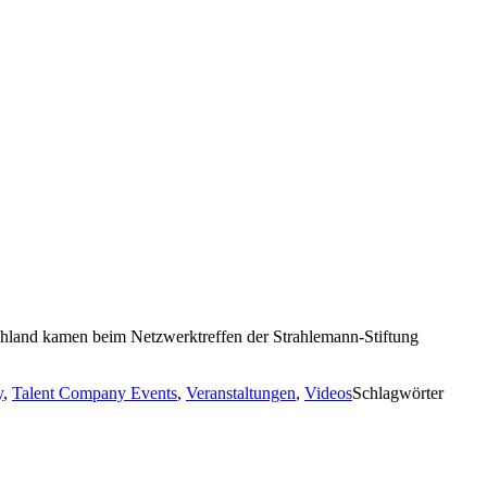
hland kamen beim Netzwerktreffen der Strahlemann-Stiftung
y
,
Talent Company Events
,
Veranstaltungen
,
Videos
Schlagwörter