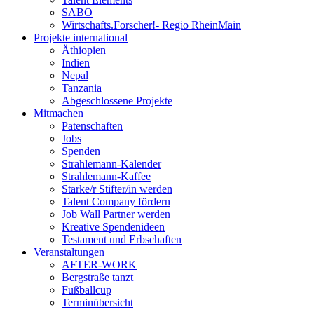
SABO
Wirtschafts.Forscher!- Regio RheinMain
Projekte international
Äthiopien
Indien
Nepal
Tanzania
Abgeschlossene Projekte
Mitmachen
Patenschaften
Jobs
Spenden
Strahlemann-Kalender
Strahlemann-Kaffee
Starke/r Stifter/in werden
Talent Company fördern
Job Wall Partner werden
Kreative Spendenideen
Testament und Erbschaften
Veranstaltungen
AFTER-WORK
Bergstraße tanzt
Fußballcup
Terminübersicht