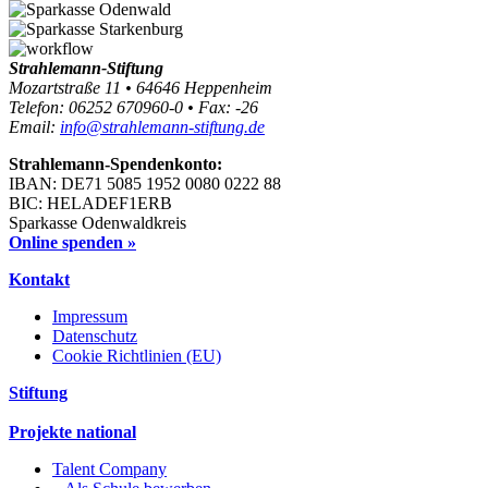
Strahlemann-Stiftung
Mozartstraße 11 • 64646 Heppenheim
Telefon: 06252 670960-0 • Fax: -26
Email:
info@strahlemann-stiftung.de
Strahlemann-Spendenkonto:
IBAN: DE71 5085 1952 0080 0222 88
BIC: HELADEF1ERB
Sparkasse Odenwaldkreis
Online spenden »
Kontakt
Impressum
Datenschutz
Cookie Richtlinien (EU)
Stiftung
Projekte national
Talent Company