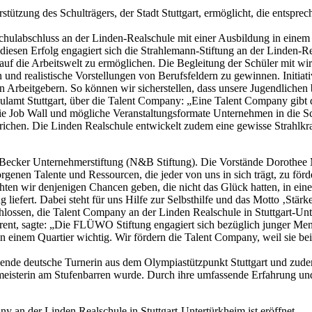
rstützung des Schulträgers, der Stadt Stuttgart, ermöglicht, die e
ulabschluss an der Linden-Realschule mit einer Ausbildung in einem 
 diesen Erfolg engagiert sich die Strahlemann-Stiftung an der Linden-
auf die Arbeitswelt zu ermöglichen. Die Begleitung der Schüler mit wirt
 und realistische Vorstellungen von Berufsfeldern zu gewinnen. Initiat
 Arbeitgebern. So können wir sicherstellen, dass unsere Jugendlichen b
hulamt Stuttgart, über die Talent Company: „Eine Talent Company gibt d
 Job Wall und mögliche Veranstaltungsformate Unternehmen in die Schu
strichen. Die Linden Realschule entwickelt zudem eine gewisse Strahlk
Becker Unternehmerstiftung (N&B Stiftung). Die Vorstände Dorothee M
orgenen Talente und Ressourcen, die jeder von uns in sich trägt, zu för
hten wir denjenigen Chancen geben, die nicht das Glück hatten, in ein
iefert. Dabei steht für uns Hilfe zur Selbsthilfe und das Motto ‚Stär
hlossen, die Talent Company an der Linden Realschule in Stuttgart-Unt
rent, sagte: „Die FLÜWO Stiftung engagiert sich bezüglich junger Me
 einem Quartier wichtig. Wir fördern die Talent Company, weil sie beid
sragende deutsche Turnerin aus dem Olympiastützpunkt Stuttgart und zud
eisterin am Stufenbarren wurde. Durch ihre umfassende Erfahrung und ih