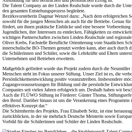
Ausbildung für den beruflichen und persönlichen Erfolg ist.“
Die Talent Company an der Linden Realschule wurde durch die Unte
den gesamten Entstehungsprozess begleitete.
Bezirksvorsteherin Dagmar Wenzel dazu: „Nach dem erfolgreichen Sch
sowohl für die jungen Menschen als auch für die Betriebe. Genau für
fördert, um ihnen praktische Einblicke und eine bessere Vorbereitung 
Jugendlichen, ihre Interessen zu entdecken, Fähigkeiten zu entwickeln
wichtigen Partnerschaften zwischen Linden-Realschule und regionalen
Oliver Krebs, Fachstelle Berufliche Orientierung vom Staatlichen Sc
innerschulische BO-Themen genutzt werden kann, aber auch durch die
die Schülerinnen und Schüler, sowie die Lehrkräfte und Eltern unter
Unternehmen und Betrieben erweitern.
Maßgeblich gefördert wurde das Projekt zudem durch die Neumüller 
Menschen steht im Fokus unserer Stiftung. Unser Ziel ist es, die verb
Persönlichkeitsentwicklung positiv voranzutreiben. Insbesondere möc
Zugangsvoraussetzungen für Bildung und die persönliche Entwicklung l
Companies seit vielen Jahren erfolgreich um. Deshalb haben wir besc
Auch die FLÜWO Stiftung ist Förderer: Günter Thoma, Stiftungsrefe
den Beruf. Darüber hinaus ist uns die Verankerung eines Programms in
effektives Konzept dar.“
Die Schirmherrin des Projekts, Frau Elisabeth Seitz, ist eine herau
zurückblicken, in der sie mehrfach Deutsche Meisterin sowie Europam
Vorbild für die Schülerinnen und Schüler der Linden Realschule.