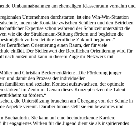
ntsprechende Umbaumaßnahmen am ehemaligen Klassenraum vornahm und
regionalen Unternehmen durchstarten, ist eine Win-Win-Situation
Realschule, indem sie Kontakte zwischen Schülern und den Betrieben
schaftlicher Expertise schon während der Schulzeit unterstützt die
iven wie die der Strahlemann-Stiftung fördern und begleiten die
estmöglich vorbereitet ihre berufliche Zukunft beginnen.“
er Beruflichen Orientierung einen Raum, der für viele
le einlädt. Der Stellenwert der Beruflichen Orientierung wird für
raft nach außen und kann in diesem Zuge ihr Netzwerk mit
üller und Christian Becker erklärten: „Die Förderung junger
dern und damit den Prozess der individuellen
em familiären und sozialen Kontext aufzuwachsen, der optimale
ken stärken‘ im Zentrum. Genau dieses Konzept setzen die Talent
ertürkheim zu fördern.“
nschen, die Unterstützung brauchen am Übergang von der Schule in
e Aspekte vereint. Darüber hinaus stellt sie ein bewährtes und
em Buchautorin. Sie kann auf eine beeindruckende Karriere
r engagiertes Wirken für die Jugend dient sie als inspirierendes