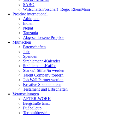
SABO
Wirtschafts.Forscher!- Regio RheinMain
Projekte international
Äthiopien
Indien
Nepal
Tanzania
Abgeschlossene Projekte
Mitmachen
Patenschaften
Jobs
Spenden
Strahlemann-Kalender
Strahlemann-Kaffee
Starke/r Stifter/in werden
Talent Company fördern
Job Wall Partner werden
Kreative Spendenideen
Testament und Erbschaften
Veranstaltungen
AFTER-WORK
Bergstraße tanzt
Fußballcup
Terminübersicht