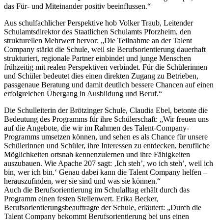
das Für- und Miteinander positiv beeinflussen.“
Aus schulfachlicher Perspektive hob Volker Traub, Leitender
Schulamtsdirektor des Staatlichen Schulamts Pforzheim, den
strukturellen Mehrwert hervor: „Die Teilnahme an der Talent
Company stärkt die Schule, weil sie Berufsorientierung dauerhaft
strukturiert, regionale Partner einbindet und junge Menschen
frühzeitig mit realen Perspektiven verbindet. Für die Schülerinnen
und Schüler bedeutet dies einen direkten Zugang zu Betrieben,
passgenaue Beratung und damit deutlich bessere Chancen auf einen
erfolgreichen Übergang in Ausbildung und Beruf.“
Die Schulleiterin der Brötzinger Schule, Claudia Ebel, betonte die
Bedeutung des Programms für ihre Schülerschaft: „Wir freuen uns
auf die Angebote, die wir im Rahmen des Talent-Company-
Programms umsetzen können, und sehen es als Chance für unsere
Schülerinnen und Schüler, ihre Interessen zu entdecken, berufliche
Möglichkeiten ortsnah kennenzulernen und ihre Fähigkeiten
auszubauen. Wie Apache 207 sagt: ‚Ich steh’, wo ich steh’, weil ich
bin, wer ich bin.‘ Genau dabei kann die Talent Company helfen –
herauszufinden, wer sie sind und was sie können.“
Auch die Berufsorientierung im Schulalltag erhält durch das
Programm einen festen Stellenwert. Erika Becker,
Berufsorientierungsbeauftragte der Schule, erläutert: „Durch die
Talent Company bekommt Berufsorientierung bei uns einen