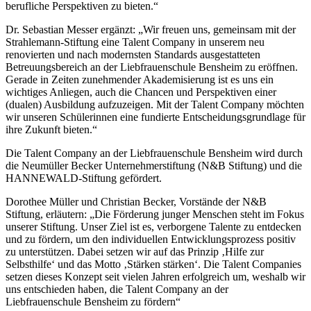
berufliche Perspektiven zu bieten.“
Dr. Sebastian Messer ergänzt: „Wir freuen uns, gemeinsam mit der
Strahlemann-Stiftung eine Talent Company in unserem neu
renovierten und nach modernsten Standards ausgestatteten
Betreuungsbereich an der Liebfrauenschule Bensheim zu eröffnen.
Gerade in Zeiten zunehmender Akademisierung ist es uns ein
wichtiges Anliegen, auch die Chancen und Perspektiven einer
(dualen) Ausbildung aufzuzeigen. Mit der Talent Company möchten
wir unseren Schülerinnen eine fundierte Entscheidungsgrundlage für
ihre Zukunft bieten.“
Die Talent Company an der Liebfrauenschule Bensheim wird durch
die Neumüller Becker Unternehmerstiftung (N&B Stiftung) und die
HANNEWALD-Stiftung gefördert.
Dorothee Müller und Christian Becker, Vorstände der N&B
Stiftung, erläutern: „Die Förderung junger Menschen steht im Fokus
unserer Stiftung. Unser Ziel ist es, verborgene Talente zu entdecken
und zu fördern, um den individuellen Entwicklungsprozess positiv
zu unterstützen. Dabei setzen wir auf das Prinzip ‚Hilfe zur
Selbsthilfe‘ und das Motto ‚Stärken stärken‘. Die Talent Companies
setzen dieses Konzept seit vielen Jahren erfolgreich um, weshalb wir
uns entschieden haben, die Talent Company an der
Liebfrauenschule Bensheim zu fördern“