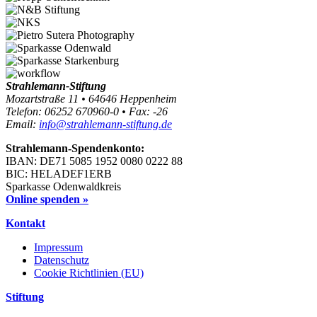
Strahlemann-Stiftung
Mozartstraße 11 • 64646 Heppenheim
Telefon: 06252 670960-0 • Fax: -26
Email:
info@strahlemann-stiftung.de
Strahlemann-Spendenkonto:
IBAN: DE71 5085 1952 0080 0222 88
BIC: HELADEF1ERB
Sparkasse Odenwaldkreis
Online spenden »
Kontakt
Impressum
Datenschutz
Cookie Richtlinien (EU)
Stiftung