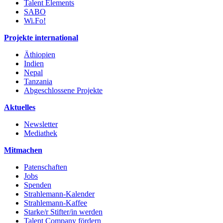
Talent Elements
SABO
Wi.Fo!
Projekte international
Äthiopien
Indien
Nepal
Tanzania
Abgeschlossene Projekte
Aktuelles
Newsletter
Mediathek
Mitmachen
Patenschaften
Jobs
Spenden
Strahlemann-Kalender
Strahlemann-Kaffee
Starke/r Stifter/in werden
Talent Company fördern