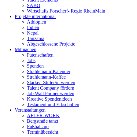
SABO
Wirtschafts.Forscher!- Regio RheinMain
Projekte international
Äthiopien
Indien
Nepal
Tanzania
Abgeschlossene Projekte
Mitmachen
Patenschaften
Jobs
Spenden
Strahlemann-Kalender
Strahlemann-Kaffee
Starke/r Stifter/in werden
Talent Company fördern
Job Wall Partner werden
Kreative Spendenideen
Testament und Erbschaften
Veranstaltungen
AFTER-WORK
Bergstraße tanzt
Fußballcup
Terminübersicht