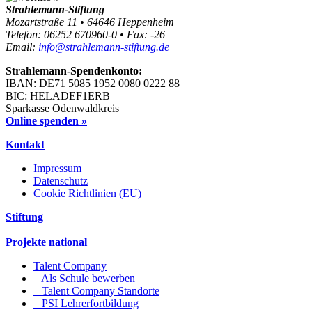
Strahlemann-Stiftung
Mozartstraße 11 • 64646 Heppenheim
Telefon: 06252 670960-0 • Fax: -26
Email:
info@strahlemann-stiftung.de
Strahlemann-Spendenkonto:
IBAN: DE71 5085 1952 0080 0222 88
BIC: HELADEF1ERB
Sparkasse Odenwaldkreis
Online spenden »
Kontakt
Impressum
Datenschutz
Cookie Richtlinien (EU)
Stiftung
Projekte national
Talent Company
Als Schule bewerben
Talent Company Standorte
PSI Lehrerfortbildung