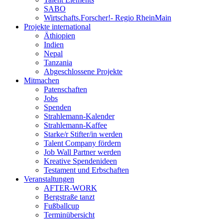
SABO
Wirtschafts.Forscher!- Regio RheinMain
Projekte international
Äthiopien
Indien
Nepal
Tanzania
Abgeschlossene Projekte
Mitmachen
Patenschaften
Jobs
Spenden
Strahlemann-Kalender
Strahlemann-Kaffee
Starke/r Stifter/in werden
Talent Company fördern
Job Wall Partner werden
Kreative Spendenideen
Testament und Erbschaften
Veranstaltungen
AFTER-WORK
Bergstraße tanzt
Fußballcup
Terminübersicht