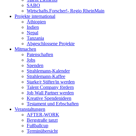
SABO
Wirtschafts.Forscher!- Regio RheinMain
Projekte international
Äthiopien
Indien
Nepal
Tanzania
Abgeschlossene Projekte
Mitmachen
Patenschaften
Jobs
Spenden
Strahlemann-Kalender
Strahlemann-Kaffee
Starke/r Stifter/in werden
Talent Company fördern
Job Wall Partner werden
Kreative Spendenideen
Testament und Erbschaften
Veranstaltungen
AFTER-WORK
Bergstraße tanzt
Fußballcup
Terminübersicht