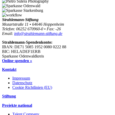
Strahlemann-Stiftung
Mozartstraße 11 • 64646 Heppenheim
Telefon: 06252 670960-0 • Fax: -26
Email:
info@strahlemann-stiftung.de
Strahlemann-Spendenkonto:
IBAN: DE71 5085 1952 0080 0222 88
BIC: HELADEF1ERB
Sparkasse Odenwaldkreis
Online spenden »
Kontakt
Impressum
Datenschutz
Cookie Richtlinien (EU)
Stiftung
Projekte national
Talent Company